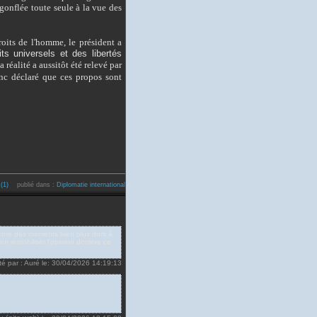
égonflée toute seule à la vue des
roits de l'homme, le président a
ts universels et des libertés
a réalité a aussitôt été relevé par
onc déclaré que ces propos sont
 (1)
publié dans :
Diplomatie internationale
ncore des moments bien plus durs à
r remobiliser l'opinion derriere ce
té par : Auré le: 30/04/2026 14:19:13