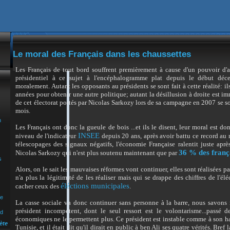
Le moral des Français dans les chaussettes
Les Français de tout bord souffrent premièrement à cause d'un pouvoir d'a
présidentiel à ce sujet à l'encéphalogramme plat depuis le début déce
moralement. Autant les opposants au présidents se sont fait à cette réalité: i
années pour obtenir une autre politique; autant la désillusion à droite est i
de cet électorat portés par Nicolas Sarkozy lors de sa campagne en 2007 se so
s
mois.
n
Les Français ont donc la gueule de bois ...et ils le disent, leur
moral
est do
INSEE
niveau de l'indicateur
depuis 20 ans, après avoir battu ce record au m
télescopages des signaux négatifs, l'économie Française ralentit juste apr
36 % des franç
Nicolas Sarkozy qui n'est plus soutenu maintenant que par
s
Alors, on le sait les mauvaises réformes vont continuer, elles sont réalisées
n'a plus la légitimité de les réaliser mais qui se drappe des chiffres de l'é
éléctions municipales
cacher ceux des
.
ue
La casse sociale va donc continuer sans personne à la barre, nous savon
président incompétent, dont le seul ressort est le volontarisme...passé 
nd
économiques ne le permettent plus. Ce président est instable comme à son hab
ète
Tunisie, et il était dit qu'il dirait en public à ben Ali ses quatre vérités. Bref