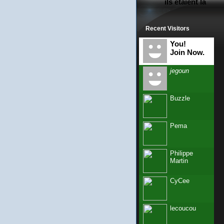
ils étaient là
Recent Visitors
You!
Join Now.
jegoun
Buzzle
Pema
Philippe
Martin
CyCee
lecoucou