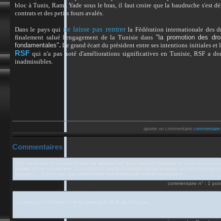
bloc à Tunis, Rama Yade sous le bras, il faut croire que la baudruche s'est d
contrats
et des petits fours avalés.
ne laisse pas rentrer
Dans le pays qui
la Fédération internationale des d
finalement salué l'engagement de la Tunisie dans
"la promotion des droi
fondamentales"
.
Le grand écart du président entre ses intentions initiales et l
RSF
qui n'a pas noté d'améliorations significatives en Tunisie, RSF a d
inadmissibles.
ajouter un commentaire
commentaire
Commentaires
Oui...et encore 4 années à tenir...la situation en générale est malsaine et nous aurons e
passer qu'en ce moment...il n'y a qu'un conflit d'une tres grave ampleur ou des attentas pou
président...autant dire une catastrophe tres importante malheureusement...
commentaire n° : 1 pos
oui mais pour l'instant, il ne lui reste que 36 % des français