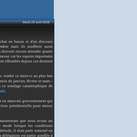
Mardi 29 avril 2008
chat en baisse et d'un discours
mbre mais ils souffrent aussi
ls doivent encore attendre quatre
mmense car les espoirs importants
nt effondrés depuis ces derniers
nc tombé ce mois-ci au plus bas
ois de janvier, février et mars -
ès ce sondage catastrophique de
ais
.
 par un mauvais gouvernement qui
léction présidentielle pour mieux
s maintenant que nous avons un
de mode lorsque les conditions
itude, il était parti remonté en
 la délégation est partie gonflée à