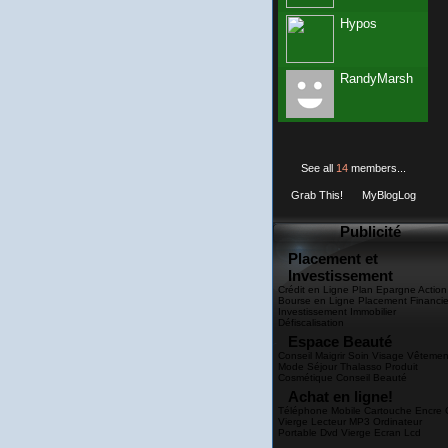
Hypos
RandyMarsh
See all
14
members...
Grab This!
MyBlogLog
Publicité
Placement et
Investissement
Crédit en Ligne Plan Epargne Action
Bourse en Ligne Placement Financie
Investissement Immobilier
Défiscalisation
Espace Beauté
Conseil Maigrir Soin Visage Vêtemen
Mode Séjour Thalasso Produit
Cosmétique Conseil Beauté
Achat en ligne!
Téléphone Mobile Cartouche Encre 
Vierge Lecteur MP3 Ordinateur
Portable Dvd Vierge Ecran Lcd