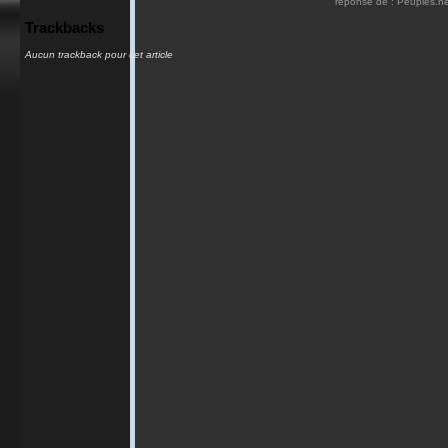
réponse de : Peuples.n
Trackbacks
Aucun trackback pour cet article