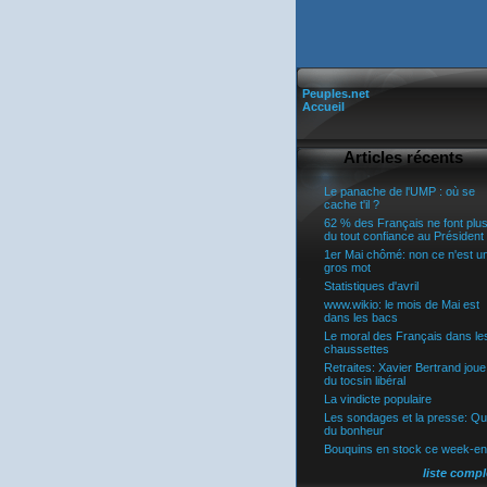
Peuples.net
Accueil
Articles récents
Le panache de l'UMP : où se
cache t'il ?
62 % des Français ne font plu
du tout confiance au Président
1er Mai chômé: non ce n'est u
gros mot
Statistiques d'avril
www.wikio: le mois de Mai est
dans les bacs
Le moral des Français dans le
chaussettes
Retraites: Xavier Bertrand joue
du tocsin libéral
La vindicte populaire
Les sondages et la presse: Q
du bonheur
Bouquins en stock ce week-e
liste compl