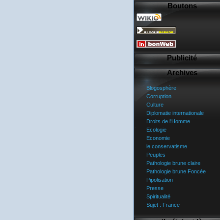
Boutons
Publicité
Archives
Blogosphère
Corruption
Culture
Diplomatie internationale
Droits de l'Homme
Ecologie
Economie
le conservatisme
Peuples
Pathologie brune claire
Pathologie brune Foncée
Pipolisation
Presse
Spiritualité
Sujet : France