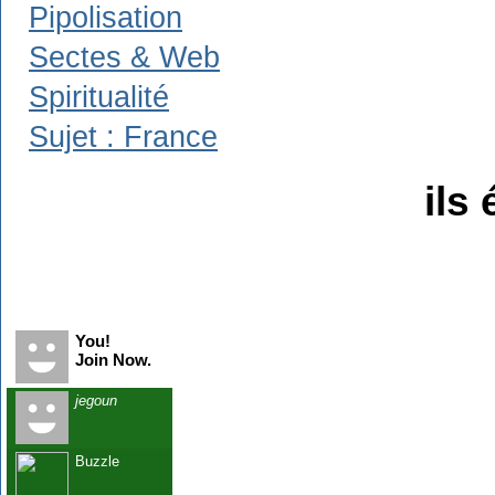
Pipolisation
Sectes & Web
Spiritualité
Sujet : France
ils 
Recent Visitors
You!
Join Now.
jegoun
Buzzle