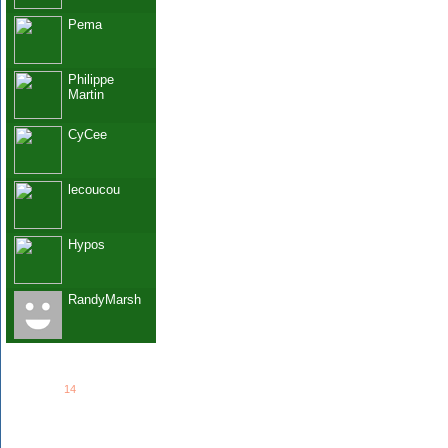
Pema
Philippe
Martin
CyCee
lecoucou
Hypos
RandyMarsh
See all
14
members...
Grab This!
MyBlogLog