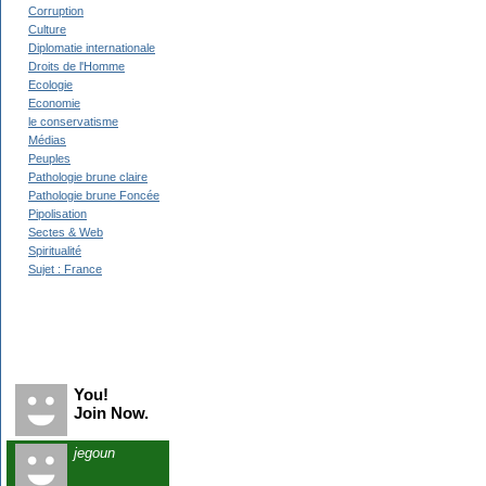
Corruption
Culture
Diplomatie internationale
Droits de l'Homme
Ecologie
Economie
le conservatisme
Médias
Peuples
Pathologie brune claire
Pathologie brune Foncée
Pipolisation
Sectes & Web
Spiritualité
Sujet : France
Recent Visitors
You!
Join Now.
jegoun