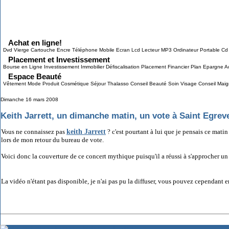
Grab This!
MyBlogLog
Achat en ligne!
Dvd Vierge Cartouche Encre Téléphone Mobile Ecran Lcd Lecteur MP3 Ordinateur Portable Cd
Placement et Investissement
Bourse en Ligne Investissement Immobilier Défiscalisation Placement Financier Plan Epargne Ac
Espace Beauté
Vêtement Mode Produit Cosmétique Séjour Thalasso Conseil Beauté Soin Visage Conseil Maigr
Dimanche 16 mars 2008
Keith Jarrett, un dimanche matin, un vote à Saint Egrev
keith Jarrett
Vous ne connaissez pas
? c'est pourtant à lui que je pensais ce mati
lors de mon retour du bureau de vote.
Voici donc la couverture de ce concert mythique puisqu'il a réussi à s'approcher un
La vidéo n'étant pas disponible, je n'ai pas pu la diffuser, vous pouvez cependant 