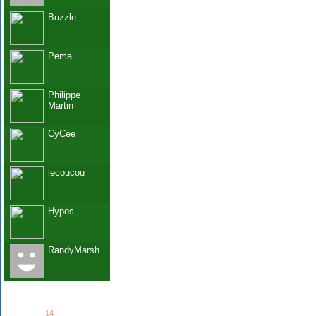
Buzzle
Pema
Philippe
Martin
CyCee
lecoucou
Hypos
RandyMarsh
See all
14
members...