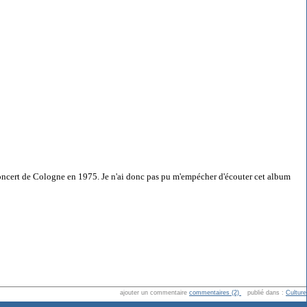
on concert de Cologne en 1975. Je n'ai donc pas pu m'empécher d'écouter cet album
ajouter un commentaire
commentaires (2)
publié dans :
Culture