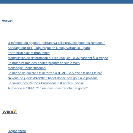
Accueil
la méthode du gagnant-perdant va t'elle prévaloir pour les retraites ?
Sondage sur l'ISF, République de Neuilly versus le Figaro
Entre brun clair et brun foncé
Manipulation de l'information sur les 35h, les OGM passent à la trappe
Le prosélytisme des sectes progresse sur le Web
Mensonge...constitutionnel
La hache de guerre est déterrée à l'UMP, Sarkozy est dans le pré
"A vous de juger" d'Arlette Chabot donne bon goût à la politique
Le salaire des Patrons Européens est un fléau social
Ambiance à l'UMP: "On va tous vous trancher la gorge"
Blogosphère