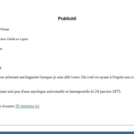
Publicité
 Vierge
tion Crédit en Ligne
ir
e
n en achetant ma baguette lorsque je suis allé voter. J'ai voté en ayant à l'esprit s
 tant soit peu d'une mystique universelle et intemporelle le 24 janvier 1975.
10 minutes ici
en écouter
.