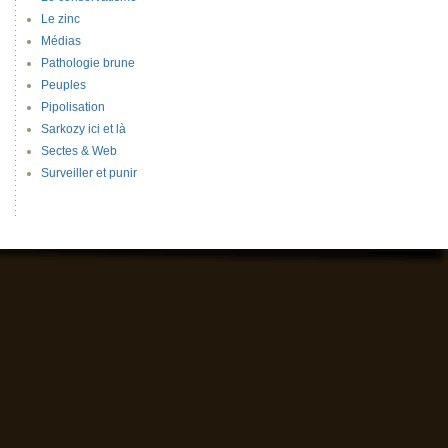
Le zinc
Médias
Pathologie brune
Peuples
Pipolisation
Sarkozy ici et là
Sectes & Web
Surveiller et punir