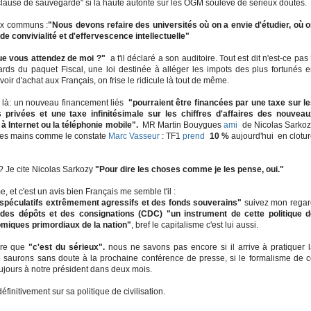
a "clause de sauvegarde" si la haute autorité sur les OGM soulève de sérieux doutes.
eux communs :
"Nous devons refaire des universités où on a envie d'étudier, où 
de convivialité et d'effervescence intellectuelle"
ue vous attendez de moi ?"
a t'il déclaré a son auditoire. Tout est dit n'est-ce pas
liards du paquet Fiscal, une loi destinée à alléger les impots des plus fortunés 
 d'achat aux Français, on frise le ridicule là tout de même.
n là: un nouveau financement liés
"pourraient être financées par une taxe sur l
 privées et une taxe infinitésimale sur les chiffres d'affaires des nouvea
Internet ou la téléphonie mobile".
MR Martin Bouygues
ami
de Nicolas Sarko
er les mains comme le constate
Marc Vasseur
: TF1
prend
10 %
aujourd'hui en clotu
? Je cite Nicolas Sarkozy
"Pour dire les choses comme je les pense, oui."
 et c'est un avis bien Français me semble t'il :
 spéculatifs extrêmement agressifs et des fonds souverains"
suivez mon regar
se des dépôts et des consignations (CDC) "un instrument de cette politique 
omiques primordiaux de la nation"
, bref le capitalisme c'est lui aussi.
ure que
"c'est du sérieux".
nous ne savons pas encore si il arrive à pratiquer 
e saurons sans doute à la prochaine conférence de presse, si le formalisme de 
oujours à notre président dans deux mois.
éfinitivement sur sa politique de civilisation.