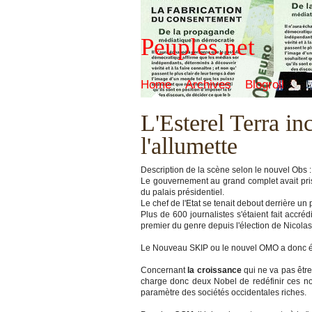
Peuples.net
Home
Archives
Blogroll
L'Esterel Terra in
l'allumette
Description de la scène selon le nouvel Obs :
Le gouvernement au grand complet avait pris
du palais présidentiel.
Le chef de l'Etat se tenait debout derrière un
Plus de 600 journalistes s'étaient fait accré
premier du genre depuis l'élection de Nicola
Le Nouveau SKIP ou le nouvel OMO a donc ét
Concernant
la croissance
qui ne va pas être
charge donc deux Nobel de redéfinir ces noti
paramètre des sociétés occidentales riches.