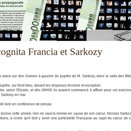
cognita Francia et Sarkozy
 place sur des chaises à gauche du pupitre de M. Sarkozy, dans la salle des fêt
 pupitre, sur fond bleu, devant les drapeaux tricolore et européen.
diter, selon l'Elysée, et dès 09H00 ils avaient commencé à affluer pour cet exercic
s Sarkozy en mai.
é livré en conférence de presse.
 bonne cette année, rien ne vaut la remise en cause de son calcul, Nicolas Sarko
ons, à croire qu'il doit y avoir une particlarité Française au sujet du calcul de 