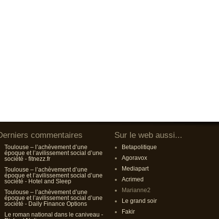
Derniers commentaires
Sur le web aussi...
Toulouse – l’achèvement d’une
Betapolitique
époque et l’avilissement social d’une
Agoravox
société - fitnezz.fr
Mediapart
Toulouse – l’achèvement d’une
époque et l’avilissement social d’une
Acrimed
société - Hotel and Sleep
Marianne2
Toulouse – l’achèvement d’une
époque et l’avilissement social d’une
Le grand soir
société - Daily Finance Options
Fakir
Le roman national dans le caniveau -