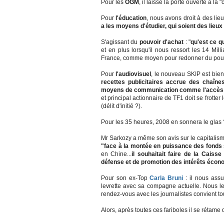
Pour les
OGM
, il laisse la porte ouverte à l
Pour
l'éducation
, nous avons droit à des li
a les moyens d'étudier, qui soient des lieux 
S'agissant du
pouvoir d'achat
: "
qu'est ce q
et en plus lorsqu'il nous ressort les 14 Mil
France, comme moyen pour redonner du pouvoir
Pour
l'audiovisuel
, le nouveau SKIP est bie
recettes publicitaires accrue des chaînes
moyens de communication comme l'accès à 
et principal actionnaire de TF1 doit se frott
(délit d'initié ?).
Pour les 35 heures, 2008 en sonnera le glas 
Mr Sarkozy a même son avis sur le capitalisme,
"face à la montée en puissance des fonds
en Chine...
il souhaitait faire de la Cais
défense et de promotion des intérêts écon
Pour son ex-Top
Carla Bruni
: il nous ass
levrette avec sa compagne actuelle. Nous l
rendez-vous avec les journalistes convient t
Alors, après toutes ces fariboles il se rétame d