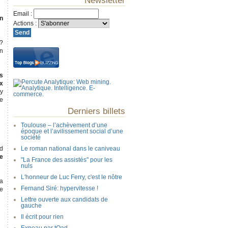
Newsletter
Email
:
on
Actions
:
 ?
en
es
ux
zy
re
Derniers billets
Toulouse – l’achèvement d’une
époque et l’avilissement social d’une
société
d
Le roman national dans le caniveau
de
"La France des assistés" pour les
nuls
L'honneur de Luc Ferry, c'est le nôtre
la
Fernand Siré: hypervitesse !
ce
Lettre ouverte aux candidats de
gauche
Il écrit pour rien