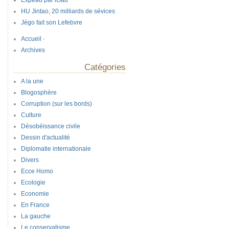
Expeau par tOad
HU Jintao, 20 milliards de sévices
Jégo fait son Lefebvre
Accueil
-
Archives
Catégories
A la une
Blogosphère
Corruption (sur les bords)
Culture
Désobéissance civile
Dessin d'actualité
Diplomatie internationale
Divers
Ecce Homo
Ecologie
Economie
En France
La gauche
Le conservatisme