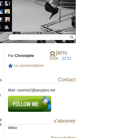
8
janv.
Par
Christophe
2008
22:51
Le conservatisme
Contact
es
Mail:
courriel2@peuples.net
e,
zy
s'abonner
ce
Wikio