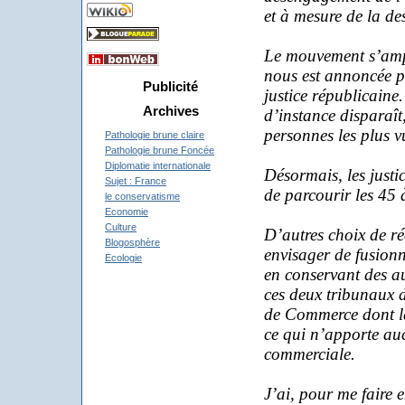
et à mesure de la des
Le mouvement s’amplif
nous est annoncée p
Publicité
justice républicaine
Archives
d’instance disparaît,
personnes les plus v
Pathologie brune claire
Pathologie brune Foncée
Diplomatie internationale
Désormais, les justi
Sujet : France
de parcourir les 45 à
le conservatisme
Economie
Culture
D’autres choix de r
Blogosphère
envisager de fusion
Ecologie
en conservant des a
ces deux tribunaux d
de Commerce dont l
ce qui n’apporte auc
commerciale.
J’ai, pour me faire 