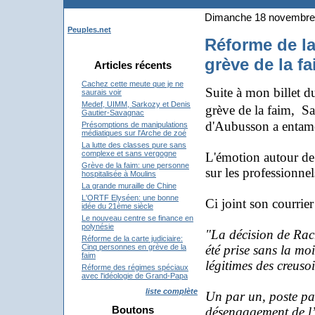
Dimanche 18 novembre
Peuples.net
Réforme de la
grève de la f
Articles récents
Cachez cette meute que je ne
Suite à mon billet d
saurais voir
Medef, UIMM, Sarkozy et Denis
grève de la faim, S
Gautier-Savagnac
d'Aubusson a entamé
Présomptions de manipulations
médiatiques sur l'Arche de zoé
La lutte des classes pure sans
complexe et sans vergogne
L'émotion autour de l
Grève de la faim: une personne
sur les professionnel
hospitalisée à Moulins
La grande muraille de Chine
L'ORTF Elyséen: une bonne
Ci joint son courrier
idée du 21ème siècle
Le nouveau centre se finance en
polynésie
"La décision de Rac
Réforme de la carte judiciaire:
été prise sans la moi
Cinq personnes en grève de la
faim
légitimes des creusoi
Réforme des régimes spéciaux
avec l'idéologie de Grand-Papa
liste complète
Un par un, poste par
Boutons
désengagement de l’Et