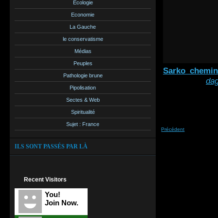
Ecologie
Economie
La Gauche
le conservatisme
Médias
Peuples
Sarko_chemin
Pathologie brune
envoyé par
dag
Pipolisation
Sectes & Web
Spiritualité
Sujet : France
Précédent
: le pire des scénarios éc
ILS SONT PASSÉS PAR LÀ
Recent Visitors
You!
Join Now.