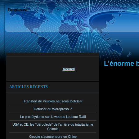
Peuples.net
L'énorme b
Accueil
Je viens just
pour cette vi
ARTICLES RÉCENTS
Au passage n
s’appliquero
Transfert de Peuples.net sous Dotclear
décotes, moi
Dotclear ou Wordpress ?
qui ne sont p
Le prosélytisme sur le web de la secte Raël
Bref il prom
USA et CE: les "déroulède" de l'arrière du totalitarisme
Chinois
notez qu'ils 
Google s'autocensure en Chine