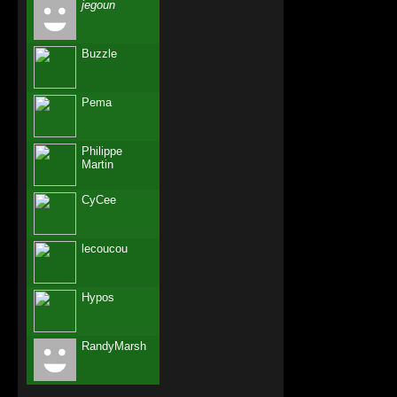
jegoun
Buzzle
Pema
Philippe
Martin
CyCee
lecoucou
Hypos
RandyMarsh