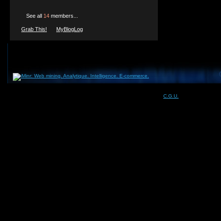
See all
14
members...
Grab This!
MyBlogLog
Contact -
C.G.U.
- Rémunération en