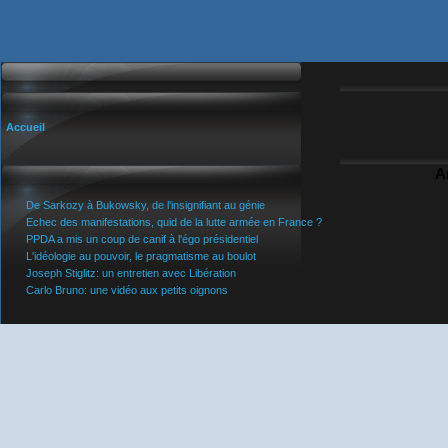
Accueil
A
De Sarkozy à Bukowsky, de l'insignifiant au génie
Echec des manifestations, quid de la lutte armée en France ?
PPDA a mis un coup de canif à l'égo présidentiel
L'idéologie au pouvoir, le pragmatisme au boulot
Joseph Stiglitz: un entretien avec Libération
Carlo Bruno: une vidéo aux petits oignons