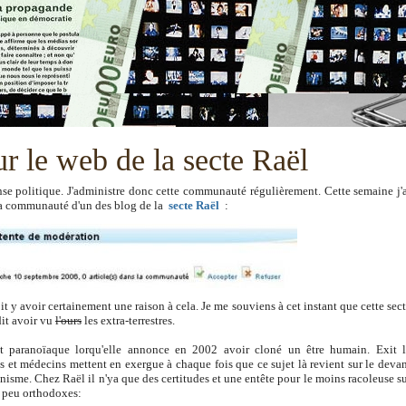
r le web de la secte Raël
nse politique. J'administre donc cette communauté régulièrement. Cette semaine j'
 ma communauté d'un des
blog
de la
secte Raël
:
 y avoir certainement une raison à cela. Je me souviens à cet instant que cette sec
dit avoir vu
l'ours
les extra-terrestres.
et paranoïaque lorqu'elle annonce en 2002
avoir cloné
un être humain. Exit 
s et médecins mettent en exergue à chaque fois que ce sujet là revient sur le deva
énisme. Chez Raël il n'ya que des certitudes et une entête pour le moins racoleuse s
 peu orthodoxes: