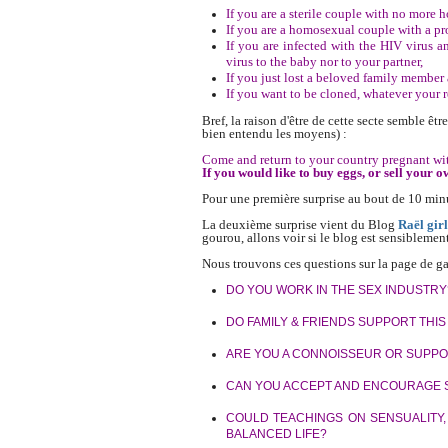
If you are a sterile couple with no more 
If you are a homosexual couple with a pr
If you are infected with the HIV virus 
virus to the baby nor to your partner,
If you just lost a beloved family member 
If you want to be cloned, whatever your 
Bref, la raison d'être de cette secte semble êt
bien entendu les moyens) :
Come and return to your country pregnant wit
If you would like to buy eggs, or sell your 
Pour une première surprise au bout de 10 minute
La deuxième surprise vient du Blog
Raël girl
gourou, allons voir si le blog est sensiblement
Nous trouvons ces questions sur la page de ga
DO YOU WORK IN THE SEX INDUSTRY
DO FAMILY & FRIENDS SUPPORT THI
ARE YOU A CONNOISSEUR OR SUPPO
CAN YOU ACCEPT AND ENCOURAGE S
COULD TEACHINGS ON SENSUALITY, 
BALANCED LIFE?