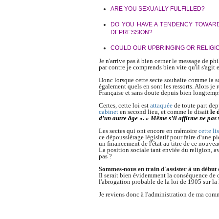
ARE YOU SEXUALLY FULFILLED?
DO YOU HAVE A TENDENCY TOWARD
DEPRESSION?
COULD OUR UPBRINGING OR RELIGIO
Je n'arrive pas à bien cerner le message de ph
par contre je comprends bien vite qu'il s'agit 
Donc lorsque cette secte
souhaite
comme la sc
également quels en sont les ressorts. Alors j
Française et sans doute depuis bien longtemp
Certes, cette loi est
attaquée
de toute part dep
cabinet
en second lieu, et comme le disait
le 
d’un autre âge »
.
« Même s’il affirme ne pas 
Les sectes qui ont encore en mémoire
cette li
ce dépoussiérage législatif pour faire d'une p
un financement de l'état au titre de ce nouveau
La position sociale tant enviée du religion, a
pas ?
Sommes-nous en train d'assister à un début d
Il serait bien évidemment la conséquence de c
l'abrogation probable de la loi de 1905 sur la 
Je reviens donc à l'administration de ma comm