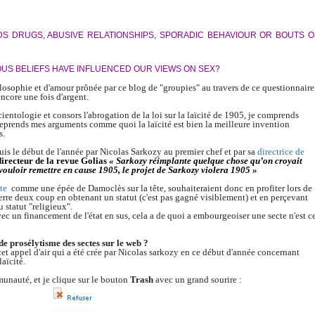
S DRUGS, ABUSIVE RELATIONSHIPS, SPORADIC BEHAVIOUR OR BOUTS O
US BELIEFS HAVE INFLUENCED OUR VIEWS ON SEX?
ilosophie et d'amour prônée par ce blog de "groupies" au travers de ce questionnaire
encore une fois d'argent.
ientologie et consors l'abrogation de la loi sur la laïcité de 1905, je comprends
e reprends mes arguments comme quoi la laïcité est bien la meilleure invention
s.
uis le début de l'année par Nicolas Sarkozy au premier chef et par sa
directrice de
directeur de la revue Golias
« Sarkozy réimplante quelque chose qu’on croyait
vouloir remettre en cause 1905, le projet de Sarkozy violera 1905 »
ste
comme une épée de Damoclès sur la tête, souhaiteraient donc en profiter lors de
ierre deux coup en obtenant un statut (c'est pas gagné visiblement) et en perçevant
 statut "religieux".
vec un financement de l'état en sus, cela a de quoi a embourgeoiser une secte n'est c
e prosélytisme des sectes sur le web ?
et appel d'air qui a été crée par Nicolas sarkozy en ce début d'année concernant
laïcité.
unauté, et je clique sur le bouton
Trash
avec un grand sourire :