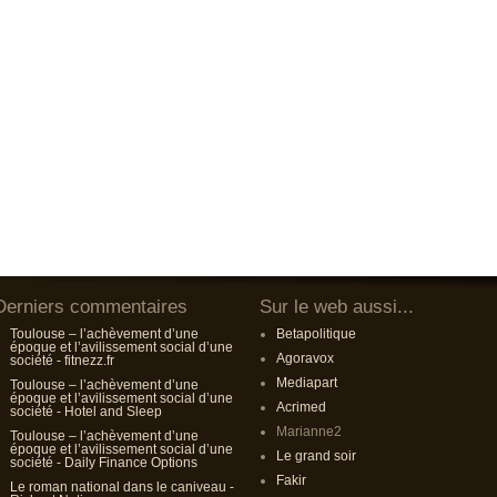
Derniers commentaires
Sur le web aussi...
Toulouse – l’achèvement d’une
Betapolitique
époque et l’avilissement social d’une
Agoravox
société - fitnezz.fr
Mediapart
Toulouse – l’achèvement d’une
époque et l’avilissement social d’une
Acrimed
société - Hotel and Sleep
Marianne2
Toulouse – l’achèvement d’une
époque et l’avilissement social d’une
Le grand soir
société - Daily Finance Options
Fakir
Le roman national dans le caniveau -