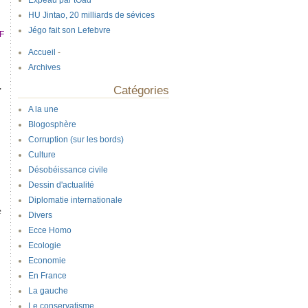
Expeau par tOad
HU Jintao, 20 milliards de sévices
Jégo fait son Lefebvre
F
Accueil
-
Archives
,
Catégories
A la une
Blogosphère
Corruption (sur les bords)
Culture
Désobéissance civile
Dessin d'actualité
Diplomatie internationale
e
Divers
Ecce Homo
Ecologie
Economie
En France
La gauche
Le conservatisme