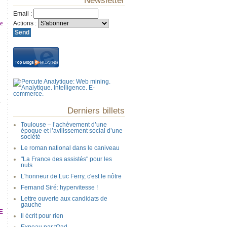
Newsletter
Email
:
he
Actions
:
.
Derniers billets
Toulouse – l’achèvement d’une
époque et l’avilissement social d’une
société
Le roman national dans le caniveau
"La France des assistés" pour les
nuls
L'honneur de Luc Ferry, c'est le nôtre
Fernand Siré: hypervitesse !
Lettre ouverte aux candidats de
gauche
E
Il écrit pour rien