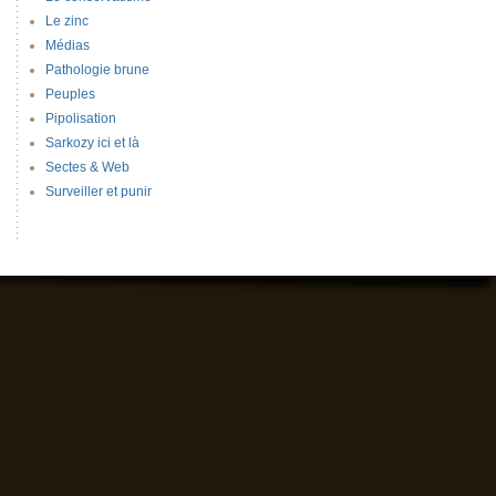
Le zinc
Médias
Pathologie brune
Peuples
Pipolisation
Sarkozy ici et là
Sectes & Web
Surveiller et punir