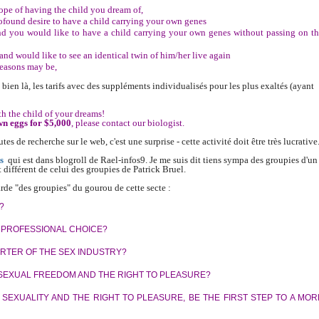
hope of having the child you dream of,
ofound desire to have a child carrying your own genes
and you would like to have a child carrying your own genes without passing on t
and would like to see an identical twin of him/her live again
reasons may be,
re bien là, les tarifs avec des suppléments individualisés pour les plus exaltés (ayant
h the child of your dreams!
own eggs for $5,000
, please contact our biologist.
s de recherche sur le web, c'est une surprise - cette activité doit être très lucrative
s
qui est dans blogroll de Rael-infos9. Je me suis dit tiens sympa des groupies d'un
 différent de celui des groupies de Patrick Bruel.
rde "des groupies" du gourou de cette secte :
?
S PROFESSIONAL CHOICE?
RTER OF THE SEX INDUSTRY?
EXUAL FREEDOM AND THE RIGHT TO PLEASURE?
SEXUALITY AND THE RIGHT TO PLEASURE, BE THE FIRST STEP TO A MOR