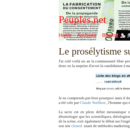
Peuples.net
Home
Archives
Blogroll
Le prosélytisme su
J'ai créé voilà un an la communauté
libre pe
donc eu la surprise d'avoir la candidature à
Je ne comprends pas bien pourquoi mais il doit
a été crée par
Claude Vorilhon
, l'homme qui 
La secte est en plein délire messianique 
déontologie que les scientifiques, théologien
de la scène, exit également le débat sur l'eug
son site
cloned
usant de méthodes marketing