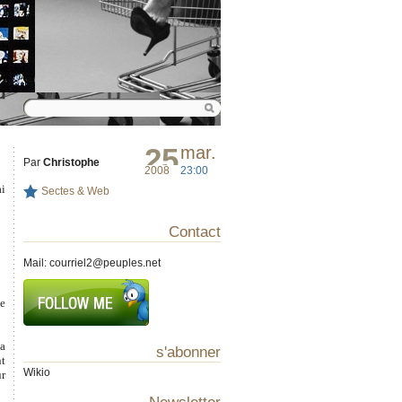
25
mar.
Par
Christophe
2008
23:00
ai
Sectes & Web
Contact
Mail:
courriel2@peuples.net
te
la
s'abonner
nt
Wikio
ur