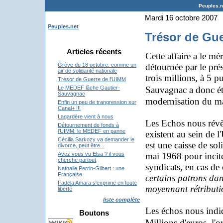
Peuples.ne
Mardi 16 octobre 2007
Peuples.net
Trésor de Gue
Articles récents
Cette affaire a le mé
détournée par le pré
Grève du 18 octobre: comme un
air de solidarité nationale
trois millions, à 5 p
Trésor de Guerre de l'UIMM
Sauvagnac a donc é
Le MEDEF lâche Gautier-
Sauvagnac
modernisation du mar
Enfin un peu de trangression sur
Canal+ !!!
Lagardère vient à nous
Les Echos nous révèl
Détournement de fonds à
l'UIMM: le MEDEF en panne
existent au sein de
Cécilia Sarkozy va demander le
est une caisse de sol
divorce, peut être...
mai 1968 pour inciter
Avez vous vu Elsa ? il vous
cherche partout
syndicats, en cas de 
Nathalie Perrin-Gilbert : une
Française
certains patrons dan
Fadela Amara s'exprime en toute
moyennant rétributi
liberté
liste complète
Les échos nous indiq
Boutons
Millions d'euros, l'