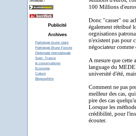
100 Millions d'euros
Donc "casser" ou ach
Publicité
également rétribué l
orgnisations patrona
Archives
n'existent pas pour 
Pathologie brune claire
négociateur comme o
Pathologie Brune Foncée
Diplomatie internationale
Sujet : France
A mesure que cette 
le conservatisme
language du MEDEF, 
Economie
université d'été, ma
Culture
Blogosphère
Comment ne pas pren
meilleur des cas, qu
pire des cas quelqu'
Lorsque les méthode
crédibilité, pour l'i
écouter.