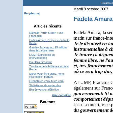
Peuples.ne
Mardi 9 octobre 2007
Peuples.net
Fadela Amara 
Articles récents
Fadela Amara, la secré
Nathalie Perrin-Gilbert : une
Française
matin sur france-inte
Fadela Amara s'exprime en toute
Je le dis aussi en t
liberté
Gautier-Sauvagnac: 15 millions
instrumentalise à ch
dans la caisse noire
Je trouve ça dégueu
L'UMP à grenoble en
effervescence
femme libre, ne l'oub
Du rififi à Grenoble
et, très franchement
Tropisme de la faiblesse et de la
Force
où ce sera trop dur, 
Mieux vaux être blanc, riche,
initié et bien portant
Grenelle en veux-tu en voilà
A l'UMP, François 
Statistiques de septembre
également sur France
Elysée version définitive
gouvernement: Si o
liste complète
comportement dégue
Boutons
Jean Leonetti, vice-
du gouvernement do