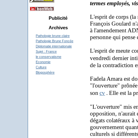
termes employés, vis
L'esprit de corps (l
Publicité
François Goulard n'a
Archives
à l'amendement ADN i
personne qui pense c
Pathologie brune claire
Pathologie Brune Foncée
Diplomatie internationale
L'esprit de meute con
Sujet : France
vendredi dernier int
le conservatisme
Economie
de la contradiction 
Culture
Blogosphère
Fa
dela Amara est do
"l'ouverture" prônée 
son
cv
.
Elle est la p
"L'ouverture" mis en
opposition, n'aurait 
dégats colatéraux à 
gouvernement quant 
culturels si différents