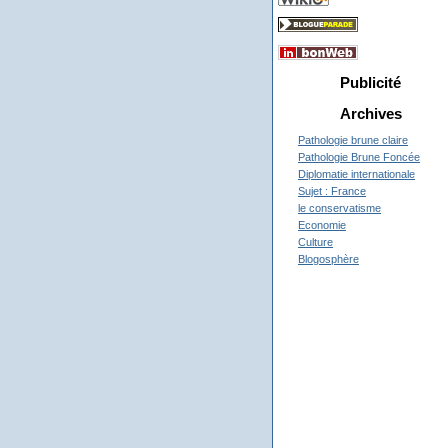
Publicité
Archives
Pathologie brune claire
Pathologie Brune Foncée
Diplomatie internationale
Sujet : France
le conservatisme
Economie
Culture
Blogosphère