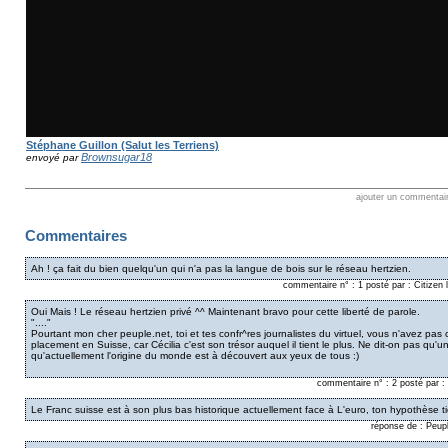
Stéphane Guillon (Salut les Terriens)
Brownsugar18
envoyé par
ajouter un commentai
Commentaires
Ah ! ça fait du bien quelqu'un qui n'a pas la langue de bois sur le réseau hertzien.
commentaire n° : 1 posté par : Citize
Oui Mais ! Le réseau hertzien privé ^^ Maintenant bravo pour cette liberté de parole.
"...."
Pourtant mon cher peuple.net, toi et tes confr^res journalistes du virtuel, vous n'avez pas 
placement en Suisse, car Cécilia c'est son trésor auquel il tient le plus. Ne dit-on pas qu'un
qu'actuellement l'origine du monde est à découvert aux yeux de tous :)
commentaire n° : 2 posté par 
Le Franc suisse est à son plus bas historique actuellement face à L'euro, ton hypothèse ti
réponse de : Peup