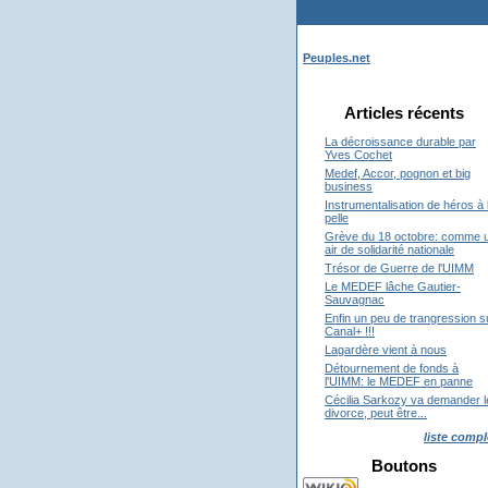
Peuples.net
Articles récents
La décroissance durable par
Yves Cochet
Medef, Accor, pognon et big
business
Instrumentalisation de héros à 
pelle
Grève du 18 octobre: comme 
air de solidarité nationale
Trésor de Guerre de l'UIMM
Le MEDEF lâche Gautier-
Sauvagnac
Enfin un peu de trangression s
Canal+ !!!
Lagardère vient à nous
Détournement de fonds à
l'UIMM: le MEDEF en panne
Cécilia Sarkozy va demander l
divorce, peut être...
liste compl
Boutons