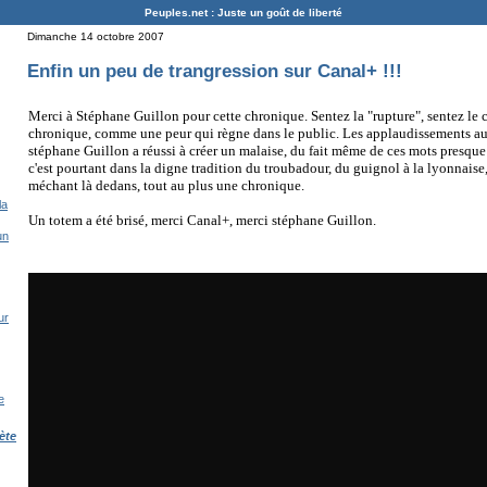
Peuples.net : Juste un goût de liberté
Dimanche 14 octobre 2007
Enfin un peu de trangression sur Canal+ !!!
Merci à Stéphane Guillon pour cette chronique. Sentez la "rupture", sentez le 
chronique, comme une peur qui règne dans le public. Les applaudissements a
stéphane Guillon a réussi à créer un malaise, du fait même de ces mots presque
c'est pourtant dans la digne tradition du troubadour, du guignol à la lyonnaise,
méchant là dedans, tout au plus une chronique.
la
Un totem a été brisé, merci Canal+, merci stéphane Guillon.
un
ur
e
ète