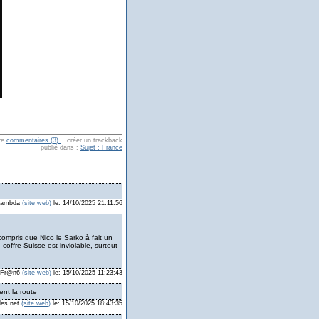
re
commentaires (3)
créer un trackback
publié dans :
Sujet : France
n lambda
(site web)
le: 14/10/2025 21:11:56
compris que Nico le Sarko à fait un
 coffre Suisse est inviolable, surtout
: Fr@n6
(site web)
le: 15/10/2025 11:23:43
ent la route
les.net
(site web)
le: 15/10/2025 18:43:35