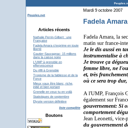
Peuples.ne
Mardi 9 octobre 2007
Peuples.net
Fadela Amara 
Articles récents
Fadela Amara, la secré
Nathalie Perrin-Gilbert : une
Française
matin sur france-inte
Fadela Amara s'exprime en toute
Je le dis aussi en t
liberté
Gautier-Sauvagnac: 15 millions
instrumentalise à ch
dans la caisse noire
Je trouve ça dégueu
L'UMP à grenoble en
effervescence
femme libre, ne l'oub
Du rififi à Grenoble
et, très franchement
Tropisme de la faiblesse et de la
Force
où ce sera trop dur, 
Mieux vaux être blanc, riche,
initié et bien portant
Grenelle en veux-tu en voilà
A l'UMP, François 
Statistiques de septembre
également sur France
Elysée version définitive
gouvernement: Si o
liste complète
comportement dégue
Boutons
Jean Leonetti, vice-
du gouvernement do