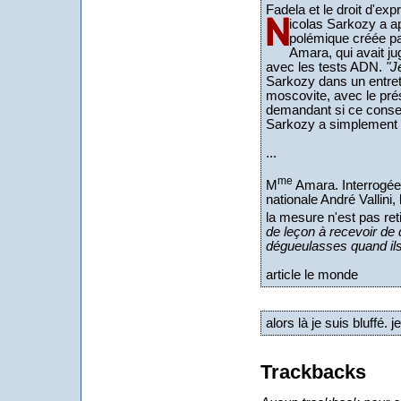
Fadela et le droit d'exp
icolas Sarkozy a ap
polémique créée par 
Amara, qui avait j
avec les tests ADN.
"J
Sarkozy dans un entreti
moscovite, avec le prés
demandant si ce conseil
Sarkozy a simplement
...
me
M
Amara. Interrogée
nationale André Vallini, 
la mesure n'est pas ret
de leçon à recevoir de
dégueulasses quand ils 
article le monde
alors là je suis bluffé. j
Trackbacks