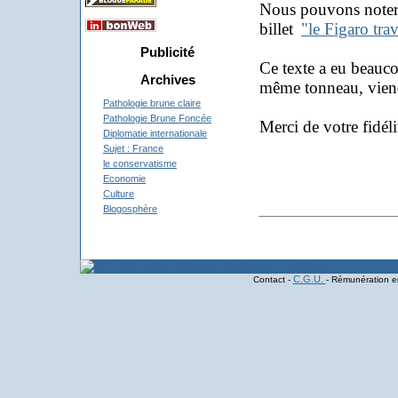
Nous pouvons noter 
billet
"le Figaro trav
Publicité
Ce texte a eu beauco
Archives
même tonneau, viendr
Pathologie brune claire
Pathologie Brune Foncée
Merci de votre fidéli
Diplomatie internationale
Sujet : France
Chri
le conservatisme
Economie
Culture
Blogosphère
C.G.U.
Contact -
- Rémunération en