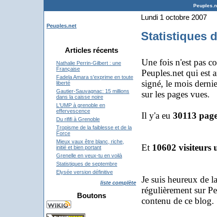
Peuples.ne
Lundi 1 octobre 2007
Peuples.net
Statistiques 
Articles récents
Une fois n'est pas c
Nathalie Perrin-Gilbert : une
Française
Peuples.net qui est 
Fadela Amara s'exprime en toute
signé, le mois dernie
liberté
Gautier-Sauvagnac: 15 millions
sur les pages vues.
dans la caisse noire
L'UMP à grenoble en
effervescence
Il y'a eu
30113 page
Du rififi à Grenoble
Tropisme de la faiblesse et de la
Force
Mieux vaux être blanc, riche,
Et
10602 visiteurs 
initié et bien portant
Grenelle en veux-tu en voilà
Statistiques de septembre
Elysée version définitive
Je suis heureux de l
liste complète
régulièrement sur Pe
Boutons
contenu de ce blog.