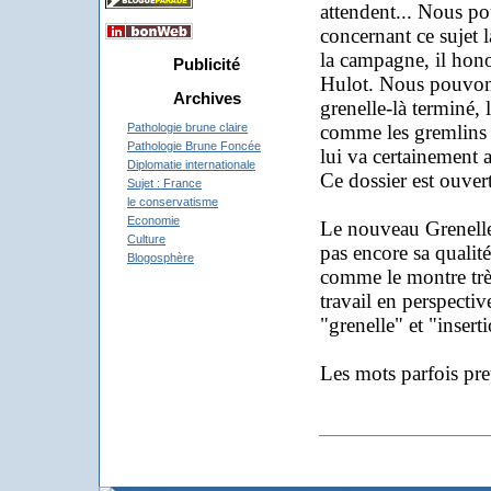
attendent... Nous p
concernant ce sujet
la campagne, il hono
Publicité
Hulot. Nous pouvons 
Archives
grenelle-là terminé,
comme les gremlins a
Pathologie brune claire
Pathologie Brune Foncée
lui va certainement a
Diplomatie internationale
Ce dossier est ouver
Sujet : France
le conservatisme
Economie
Le nouveau Grenelle 
Culture
pas encore sa qualit
Blogosphère
comme le montre très
travail en perspecti
"grenelle" et "insert
Les mots parfois pret