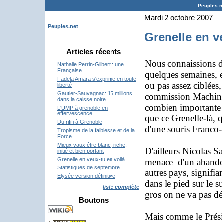
Peuples.ne
Mardi 2 octobre 2007
Peuples.net
Grenelle en v
Articles récents
Nous connaissions dé
Nathalie Perrin-Gilbert : une
Française
quelques semaines, et
Fadela Amara s'exprime en toute
ou pas assez ciblées,
liberté
Gautier-Sauvagnac: 15 millions
commission Machin-c
dans la caisse noire
combien importante 
L'UMP à grenoble en
effervescence
que ce Grenelle-là, 
Du rififi à Grenoble
d'une souris Franco-
Tropisme de la faiblesse et de la
Force
Mieux vaux être blanc, riche,
D'ailleurs Nicolas S
initié et bien portant
Grenelle en veux-tu en voilà
menace d'un abandon
Statistiques de septembre
autres pays, signifia
Elysée version définitive
dans le pied sur le s
liste complète
gros on ne va pas dé
Boutons
Mais comme le Préside