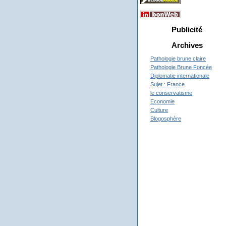
Publicité
Archives
Pathologie brune claire
Pathologie Brune Foncée
Diplomatie internationale
Sujet : France
le conservatisme
Economie
Culture
Blogosphère