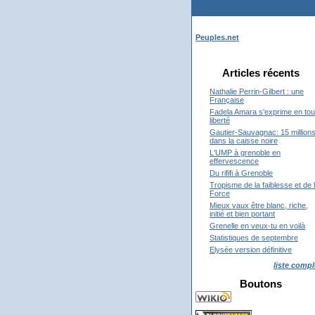
Peuples.net
Articles récents
Nathalie Perrin-Gilbert : une
Française
Fadela Amara s'exprime en tou
liberté
Gautier-Sauvagnac: 15 million
dans la caisse noire
L'UMP à grenoble en
effervescence
Du rififi à Grenoble
Tropisme de la faiblesse et de 
Force
Mieux vaux être blanc, riche,
initié et bien portant
Grenelle en veux-tu en voilà
Statistiques de septembre
Elysée version définitive
liste compl
Boutons