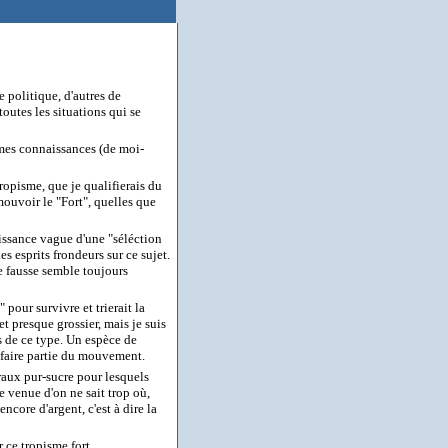
 politique, d'autres de
outes les situations qui se
e mes connaissances (de moi-
ropisme, que je qualifierais du
mouvoir le "Fort", quelles que
aissance vague d'une "séléction
es esprits frondeurs sur ce sujet.
dée fausse semble toujours
 pour survivre et trierait la
t presque grossier, mais je suis
s de ce type. Un espèce de
e faire partie du mouvement.
raux pur-sucre pour lesquels
e venue d'on ne sait trop où,
ncore d'argent, c'est à dire la
 ce tropisme fort.