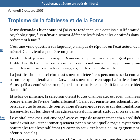
Peuples.net : Juste un goût de liberté
Vendredi 5 octobre 2007
Tropisme de la faiblesse et de la Force
Je me demandais hier pourquoi j'ai cette tendance, que certains qualifieront de
psychologique, à systématiquement défendre les faibles et les opprimés dans t
présentent à moi ?
C'est une vraie question sur laquelle je n'ai pas de réponse en l'état actuel d
te
même). Cela viendra peut être un jour.
En attendant, je suis certain que Beaucoup de personnes ne partagent pas ce t
s
Faible. En effet une majorité d'entres-nous répond souvent à l'appel pour pro
soient les situations sociales envisagées, au détriment du faible.
La justification d'un tel choix est souvent dictée à ces personnes par la conn
naturelle" qui agierait ainsi. Darwin est souvent cité en rappel afin de calmer l
la
Alors qu'il a avoué s'être trompé par la suite, mais le mal était fait, et cette i
d'actualité
Et selon ce principe, la séléction oterait toutes chances aux espèces "mal nées"
bonne graine de l'ivraie "naturellement". Cela peut paraître très schématique, e
persuadé que le ressort de bon nombre d'entres-nous repose sur des fondation
laisser-aller sur les idées et les agissements du moment, surtout si on se pens
Le capitalisme est aussi envisagé avec ce type de raisonnement chez nos libé
ète
tout devrait s'ajuster automatiquement par on ne sait quelle magie mystérieus
pour régler tout les problèmes ( y compris ceux sur lesquels il ne gagnent pas e
sécurité sociale).
Mais je suis persuadé que ce ressort "primal" fallacieux est une des pistes pour