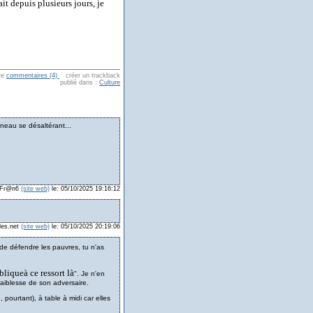
ait depuis plusieurs jours, je
re
commentaires (4)
créer un trackback
publié dans :
Culture
gneau se désaltérant...
: Fr@n6
(site web)
le: 05/10/2025 19:16:12
les.net
(site web)
le: 05/10/2025 20:19:06
e de défendre les pauvres, tu n'as
bliqueà ce ressort là
". Je n'en
 faiblesse de son adversaire.
pourtant), à table à midi car elles