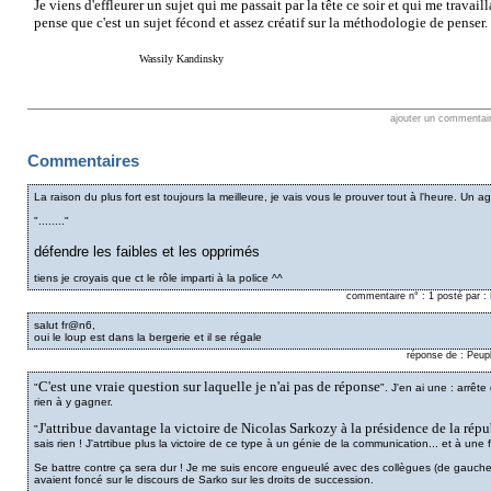
Je viens d'effleurer un sujet qui me passait par la tête ce soir et qui me travaill
pense que c'est un sujet fécond et assez créatif sur la méthodologie de penser.
Wassily Kandinsky
ajouter un commentai
Commentaires
La raison du plus fort est toujours la meilleure, je vais vous le prouver tout à l'heure. Un a
"........"
défendre les faibles et les opprimés
tiens je croyais que ct le rôle imparti à la police ^^
commentaire n° : 1 posté par 
salut fr@n6,
oui le loup est dans la bergerie et il se régale
réponse de : Peup
C'est une vraie question sur laquelle je n'ai pas de réponse
"
". J'en ai une : arrêt
rien à y gagner.
J'attribue davantage la victoire de Nicolas Sarkozy à la présidence de la répu
"
sais rien ! J'atrtibue plus la victoire de ce type à un génie de la communication... et à une
Se battre contre ça sera dur ! Je me suis encore engueulé avec des collègues (de gauche, 
avaient foncé sur le discours de Sarko sur les droits de succession.