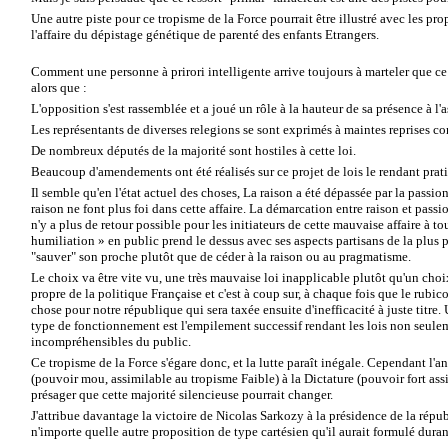
Une autre piste pour ce tropisme de la Force pourrait être illustré avec les p
l'affaire du dépistage génétique de parenté des enfants Etrangers.
Comment une personne à prirori intelligente arrive toujours à marteler que ce 
alors que :
L'opposition s'est rassemblée et a joué un rôle à la hauteur de sa présence à l
Les représentants de diverses relegions se sont exprimés à maintes reprises con
De nombreux députés de la majorité sont hostiles à cette loi.
Beaucoup d'amendements ont été réalisés sur ce projet de lois le rendant pra
Il semble qu'en l'état actuel des choses, La raison a été dépassée par la passion 
raison ne font plus foi dans cette affaire. La démarcation entre raison et passion
n'y a plus de retour possible pour les initiateurs de cette mauvaise affaire à t
humiliation » en public prend le dessus avec ses aspects partisans de la plus 
"sauver" son proche plutôt que de céder à la raison ou au pragmatisme.
Le choix va être vite vu, une très mauvaise loi inapplicable plutôt qu'un choix
propre de la politique Française et c'est à coup sur, à chaque fois que le rubi
chose pour notre république qui sera taxée ensuite d'inefficacité à juste titre.
type de fonctionnement est l'empilement successif rendant les lois non seule
incompréhensibles du public.
Ce tropisme de la Force s'égare donc, et la lutte paraît inégale. Cependant l'a
(pouvoir mou, assimilable au tropisme Faible) à la Dictature (pouvoir fort assi
présager que cette majorité silencieuse pourrait changer.
J'attribue davantage la victoire de Nicolas Sarkozy à la présidence de la républ
n'importe quelle autre proposition de type cartésien qu'il aurait formulé dura