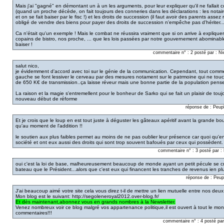
Mais j'ai "gagné" en démontant un à un les arguments, pour leur expliquer qu'il ne fallait 
(quand un proche décède, on fait toujours des conneries dans les déclarations : les nota
et on se fait baiser par le fisc !) et les droits de succession (il faut avoir des parents assez 
obligé de vendre des biens pour payer des droits de succession n'empêche pas d'hériter...
Ca n'était qu'un exemple ! Mais le combat ne réussira vraiment que si on arrive à explique
copains de bistro, nos proche, ... que les lois passées par notre gouvernement abominabl
baiser !
commentaire n° : 2 posté par : N
salut nico,
je évidemment d'accord avec toi sur le génie de la communication. Cependant, tout comme
gauche se font lessiver le cerveau par des mesures notament sur le patrmoine qui ne touch
de 650 K€ de transmission..ça laisse réveur mais une bonne partie de la population pensent
La raison et la magie s'entremellent pour le bonheur de Sarko qui se fait un plaisir de tou
nouveau début de réforme
réponse de : Peup
Et je crois que le loup en est tout juste à déguster les gâteaux apéritif avant la grande b
qu'au moment de l'addition !!
le soutien aux plus faibles permet au moins de ne pas oublier leur présence car quoi qu'en 
société et ont eux aussi des droits qui sont trop souvent bafoués par ceux qui possèdent.
commentaire n° : 3 posté par 
oui c'est la loi de base, malheureusement beaucoup de monde ayant un petit pécule se 
bateau que le Président...alors que c'est eux qui financent les tranches de revenus ien p
réponse de : Peup
J'ai beaucoup aimé votre site cela vous direz t-il de mettre un lien mutuelle entre nos deux s
Mon blog est le suivant: http://segoleneroyal2012.over-blog.fr/
Et d
ès maintenant,abonnez vous en grands nombres à la Newsletter.
Venez nombreux voir ce blog malgré vos appartenance politique,il est ouvert à tout le m
commentaires!!!
commentaire n° : 4 posté par 