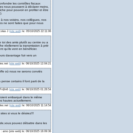
confondre les contrôles fiscaux
ires nous poussent à déclarer moins,
riche pour pouvoir en profiter et être
).
r à nos voisins, nos collègues, nos
es ne sont faites que pour nous
icolas J
(site web)
le: 05/10/2025 22:11:06
 toi des amis plutôt au centre ou a
e réellement la transmission à prtir
 qu'ils vont en bénéficier.
jours davantage fuir vers un
les.net
(site web)
le: 06/10/2025 12:04:21
ouffe où nous ne serons conviés
pense certains il font parti de la
: Fr@n6
(site web)
le: 06/10/2025 01:28:54
croient embarqué dans le même
lus hautes actuellement.
les.net
(site web)
le: 06/10/2025 11:14:54
ites si vous le désirez!!!
onde,vous pouvez débattre dans les
: arno (site web) le: 06/10/2025 16:09:36