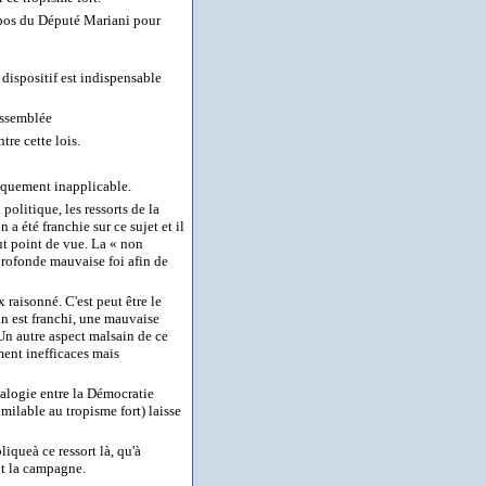
ropos du Député Mariani pour
dispositif est indispensable
'assemblée
tre cette lois.
tiquement inapplicable.
politique, les ressorts de la
 a été franchie sur ce sujet et il
out point de vue. La « non
profonde mauvaise foi afin de
 raisonné. C'est peut être le
con est franchi, une mauvaise
 Un autre aspect malsain de ce
ment inefficaces mais
nalogie entre la Démocratie
milable au tropisme fort) laisse
iqueà ce ressort là, qu'à
nt la campagne.