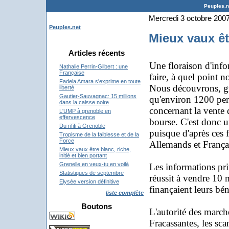
Peuples.ne
Mercredi 3 octobre 200
Peuples.net
Mieux vaux êtr
Articles récents
Une floraison d'info
Nathalie Perrin-Gilbert : une
Française
faire, à quel point no
Fadela Amara s'exprime en toute
Nous découvrons, grâ
liberté
Gautier-Sauvagnac: 15 millions
qu'environ 1200 pers
dans la caisse noire
concernant la vente 
L'UMP à grenoble en
effervescence
bourse. C'est donc un
Du rififi à Grenoble
puisque d'après ces f
Tropisme de la faiblesse et de la
Force
Allemands et França
Mieux vaux être blanc, riche,
initié et bien portant
Grenelle en veux-tu en voilà
Les informations pri
Statistiques de septembre
réussit à vendre 10 m
Elysée version définitive
finançaient leurs bén
liste complète
Boutons
L'autorité des march
Fracassantes, les sc