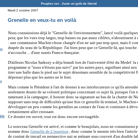
Peuples.net : Juste un goût de liberté
Mardi 2 octobre 2007
Grenelle en veux-tu en voilà
Nous connaissions déjà le "Grenelle de l'environnement", lancé voilà quelques 
peur, que les vues trop larges, trop basses ou pas assez ciblées, n'aboutissent à
: une commission Machin-chose chargée d'on ne sait pas trop quoi, mais ô co
drapée du seau de la République. J'ai bien peur que ce Grenelle-là, qui touch
te
n'accouche ... d'une souris Franco-française.
s
D'ailleurs Nicolas Sarkozy a déja brandi lors de l'université d'été du Medef 
programme si "nous n'étions pas suivi" par les autres pays, signifiant ainsi aux
tirer une balle dans le pied sur le sujet désormais sensible de la compétitivité
dépenser plus que les autres ne le font.
la
Mais comme le Président à l'art de donner à ses interlocuteurs ce qu'ils atten
seulement douter de sa volonté politique concernant ce sujet là, puisque l'o
ramenant à la campagne, il honore donc sa signature au bas de la chartre de 
supposer sans trop de difficultés qu'une fois ce grenelle-là terminé, le Machin
développer un peu comme les gremlins au contact de l'eau et continuer à dévor
certainement aller croissant.
Ce dossier est ouvert, tout est donc encore envisageble.
ète
Le nouveau Grenelle est arrivé, et comme le beaujolais, nous ne connaissons pa
nomme donc
Grenelle de L'insertion
, donc comme le montre très bien l'article
de contrat de travail en perspective qui se prépare sous couvert d'un double lab