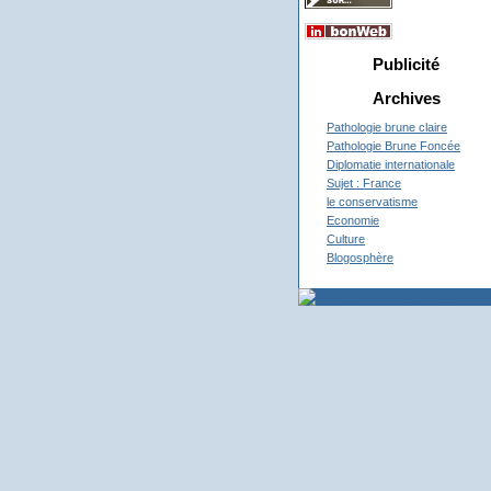
Publicité
Archives
Pathologie brune claire
Pathologie Brune Foncée
Diplomatie internationale
Sujet : France
le conservatisme
Economie
Culture
Blogosphère