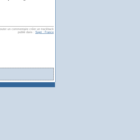
jouter un commentaire
créer un trackback
publié dans :
Sujet : France