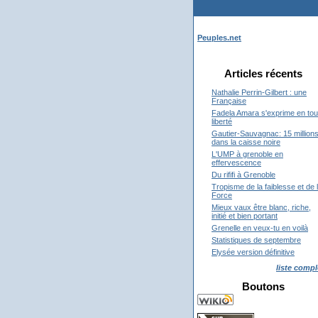
Peuples.net
Articles récents
Nathalie Perrin-Gilbert : une
Française
Fadela Amara s'exprime en tou
liberté
Gautier-Sauvagnac: 15 million
dans la caisse noire
L'UMP à grenoble en
effervescence
Du rififi à Grenoble
Tropisme de la faiblesse et de 
Force
Mieux vaux être blanc, riche,
initié et bien portant
Grenelle en veux-tu en voilà
Statistiques de septembre
Elysée version définitive
liste compl
Boutons