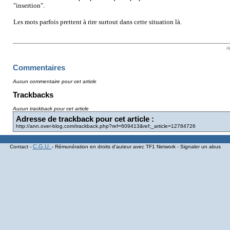
"insertion".
Les mots parfois prettent à rire surtout dans cette situation là.
a
Commentaires
Aucun commentaire pour cet article
Trackbacks
Aucun trackback pour cet article
Adresse de trackback pour cet article :
http://ann.over-blog.com/trackback.php?ref=609413&ref;_article=12784726
C.G.U.
Contact -
- Rémunération en droits d'auteur avec TF1 Network - Signaler un abus