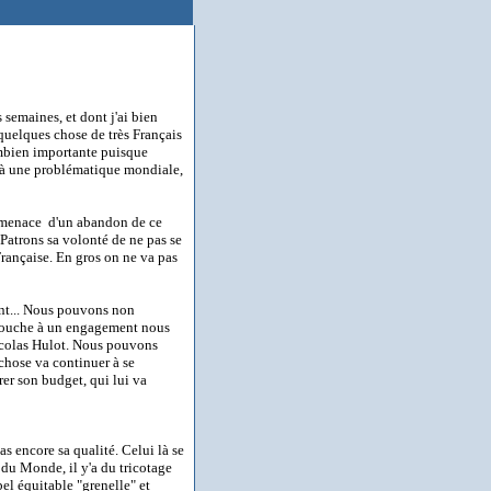
semaines, et dont j'ai bien
 quelques chose de très Français
mbien importante puisque
e à une problématique mondiale,
la menace d'un abandon de ce
 Patrons sa volonté de ne pas se
 Française. En gros on ne va pas
dent... Nous pouvons non
n touche à un engagement nous
Nicolas Hulot. Nous pouvons
-chose va continuer à se
er son budget, qui lui va
s encore sa qualité. Celui là se
 du Monde, il y'a du tricotage
el équitable "grenelle" et