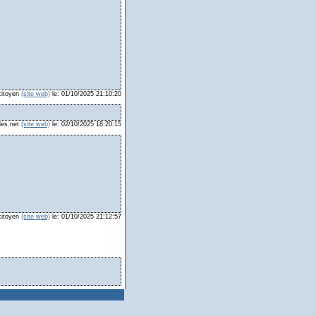
 citoyen
(site web)
le: 01/10/2025 21:10:20
les.net
(site web)
le: 02/10/2025 18:20:15
 citoyen
(site web)
le: 01/10/2025 21:12:57