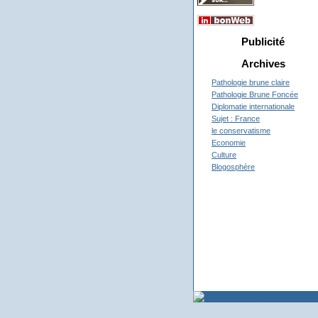
Publicité
Archives
Pathologie brune claire
Pathologie Brune Foncée
Diplomatie internationale
Sujet : France
le conservatisme
Economie
Culture
Blogosphère