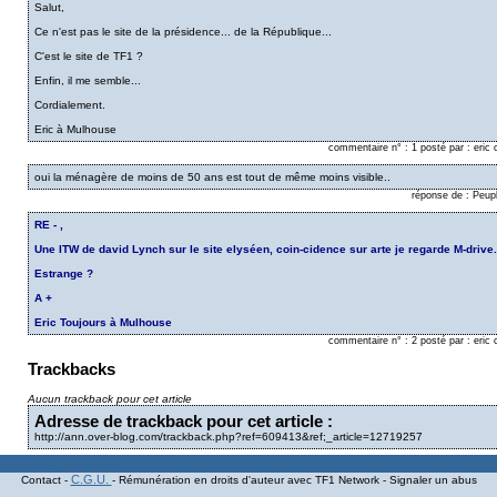
Salut,
Ce n'est pas le site de la présidence... de la République...
C'est le site de TF1 ?
Enfin, il me semble...
Cordialement.
Eric à Mulhouse
commentaire n° : 1 posté par : eric
oui la ménagère de moins de 50 ans est tout de même moins visible..
réponse de : Peup
RE - ,
Une ITW de david Lynch sur le site elyséen, coin-cidence sur arte je regarde M-drive.
Estrange ?
A +
Eric Toujours à Mulhouse
commentaire n° : 2 posté par : eric
Trackbacks
Aucun trackback pour cet article
Adresse de trackback pour cet article :
http://ann.over-blog.com/trackback.php?ref=609413&ref;_article=12719257
C.G.U.
Contact -
- Rémunération en droits d'auteur avec TF1 Network - Signaler un abus