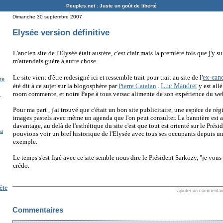
Peuples.net : Juste un goût de liberté
Dimanche 30 septembre 2007
Elysée version définitive
L'ancien site de l'Elysée était austère, c'est clair mais la première fois que j'y sui
m'attendais guère à autre chose.
ex-can
Le site vient d'être
redesigné
ici
et ressemble trait pour trait au site de l'
te
Luc Mandret
été dit à ce sujet sur la blogosphère par
Pierre Catalan
.
y est allé
room commente, et notre Pape à tous versac alimente de son expérience du web
s
Pour ma part , j'ai trouvé que c'était un bon site publicitaire, une espèce de ré
images pastels avec même un agenda que l'on peut consulter. La bannière est a
davantage, au delà de l'esthétique du site c'est que tout est orienté sur le Prés
la
pouvions voir un bref historique de l'Elysée avec tous ses occupants depuis u
exemple.
Le temps s'est figé avec ce site semble nous dire le Président Sarkozy, "je vous
crédo.
ète
ajouter un commentai
Commentaires