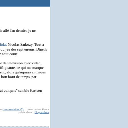
s allé l'an dernier, je ne
didat
Nicolas Sarkozy. Tout a
 du jeu des sept erreurs, Diner's
 tout court.
gie de télévision avec vidéo,
ffligeante. ce qui me marque
ident, alors qu'auparavant, nous
n bon bout de temps, par
 ai compris" semble être son
re
commentaires (2)
créer un trackback
publié dans :
Blogosphère