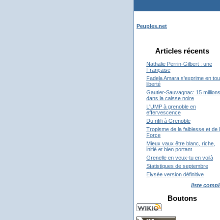
Peuples.net
Articles récents
Nathalie Perrin-Gilbert : une
Française
Fadela Amara s'exprime en tou
liberté
Gautier-Sauvagnac: 15 million
dans la caisse noire
L'UMP à grenoble en
effervescence
Du rififi à Grenoble
Tropisme de la faiblesse et de 
Force
Mieux vaux être blanc, riche,
initié et bien portant
Grenelle en veux-tu en voilà
Statistiques de septembre
Elysée version définitive
liste compl
Boutons