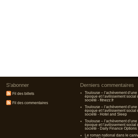
S'abonner
Derniers commentaires
Toulouse – l’achèvement d’une
Fil des billets
époque et l’avilissement social
société - fitnezz.fr
Fil des commentaires
Toulouse – l’achèvement d’une
époque et l’avilissement social
société - Hotel and Sleep
Toulouse – l’achèvement d’une
époque et l’avilissement social
société - Daily Finance Options
Le roman national dans le cani