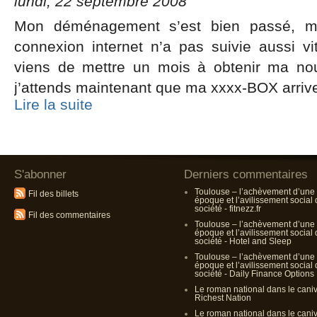
lundi, 22 septembre 2008
Mon déménagement s’est bien passé, m
connexion internet n’a pas suivie aussi vi
viens de mettre un mois à obtenir ma nou
j’attends maintenant que ma xxxx-BOX arriv
Lire la suite
S'abonner
Derniers commentaires
Toulouse – l’achèvement d’une
Fil des billets
époque et l’avilissement social
société - fitnezz.fr
Fil des commentaires
Toulouse – l’achèvement d’une
époque et l’avilissement social
société - Hotel and Sleep
Toulouse – l’achèvement d’une
époque et l’avilissement social
société - Daily Finance Options
Le roman national dans le cani
Richest Nation
Le roman national dans le cani