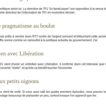
itique selon lui. La direction de TF1 "lui fairait payer" son opposition à la venue 
mme directeur de l'information de TF1 en novembre dernier.
le pragmatisme au boulot
pas prêts à vendre leurs RTT contre de l'argent sonnant et trébuchant cette anné
hiffre sonne comme un camouflet à la politique actuelle du gouvernement. J'ai
tien avec Libération
01 vient d'avoir un entretien avec Libération. Il confirme dans cet interview que 
économie "réelle", et qu'elle va bientôt toucher l'économie
ux petits oignons
 vient de sortir. Si vous avez raté les quatre premiers épisodes, vous pouvez l
a soulage beaucoup de plaisanter un peu, surtout lorsque l'on apprend que les