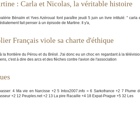
ine : Carla et Nicolas, la véritable histoire
lérie Bénaïm et Yves Azéroual font paraître jeudi 5 juin un livre intitulé: " carla 
mmédiatement fait penser à un épisode de Martine. Il y'a,
lier Français viole sa charte d'éthique
la frontière du Pérou et du Brésil. J'ai donc eu un choc en regardant à la télévisi
ns, c'est à dire des arcs et des flèches contre l'avion de l'association
ques
à passer: 4 Ma vie en Narcisse +2 5 Intox2007.info = 6 Sarkofrance +2 7 Plume 
sseur +2 12 Peuples.net +2 13 La pire Racaille +4 18 Expat-Prague +5 32 Les