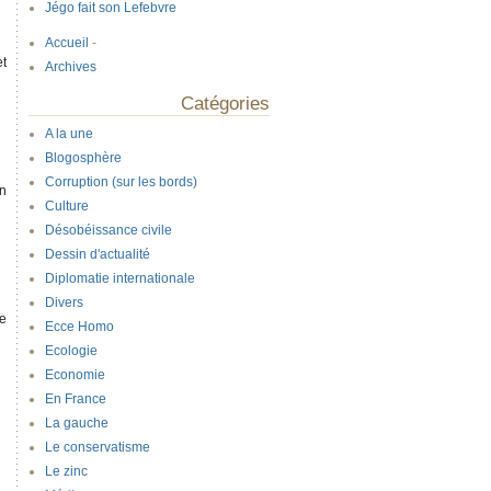
Jégo fait son Lefebvre
Accueil
-
et
Archives
Catégories
A la une
Blogosphère
Corruption (sur les bords)
on
Culture
Désobéissance civile
Dessin d'actualité
Diplomatie internationale
Divers
de
Ecce Homo
Ecologie
Economie
En France
La gauche
Le conservatisme
Le zinc