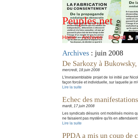
Peuples.net
Home
Archives
Blogroll
Archives
: juin 2008
De Sarkozy à Bukowsky, d
mercredi, 18 juin 2008
L'invraisemblable projet de loi initié par N
façon forcée et individuelle, sur laquelle je 
Lire la suite
Echec des manifestations,
mardi, 17 juin 2008
Les syndicats désunis ont mobilisés moins qu'i
ne faisaient pas mystère qu'ils en attendaie
Lire la suite
PPDA a mis un coup de ca