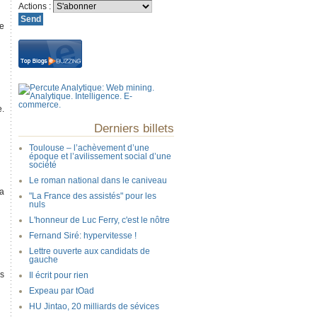
Actions
:
de
e.
Derniers billets
Toulouse – l’achèvement d’une
époque et l’avilissement social d’une
société
Le roman national dans le caniveau
la
"La France des assistés" pour les
nuls
L'honneur de Luc Ferry, c'est le nôtre
Fernand Siré: hypervitesse !
Lettre ouverte aux candidats de
gauche
es
Il écrit pour rien
Expeau par tOad
HU Jintao, 20 milliards de sévices