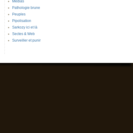
Médias
Pathologie brune
Peuples
Pipolisation
Sarkozy ici et là
Sectes & Web
Surveiller et punir