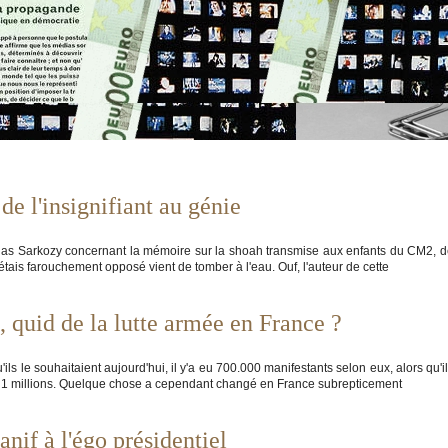
e l'insignifiant au génie
icolas Sarkozy concernant la mémoire sur la shoah transmise aux enfants du CM2, 
m'étais farouchement opposé vient de tomber à l'eau. Ouf, l'auteur de cette
 quid de la lutte armée en France ?
ls le souhaitaient aujourd'hui, il y'a eu 700.000 manifestants selon eux, alors qu'i
nt 1 millions. Quelque chose a cependant changé en France subrepticement
nif à l'égo présidentiel