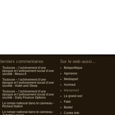
Derniers commentaires
Sur le web aussi...
Toulouse – l’achèvement d’une
Betapolitique
époque et l’avilissement social d’une
Agoravox
société - fitnezz.fr
Mediapart
Toulouse – l’achèvement d’une
époque et l’avilissement social d’une
Acrimed
société - Hotel and Sleep
Marianne2
Toulouse – l’achèvement d’une
époque et l’avilissement social d’une
Le grand soir
société - Daily Finance Options
Fakir
Le roman national dans le caniveau -
Richest Nation
Basta!
Le roman national dans le caniveau -
Contre Info