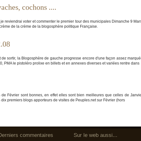
aches, cochons ....
 je reviendrai voter et commenter le premier tour des municipales Dimanche 9 Mar
la crème de la crème de la blogosphère politique Française.
2.08
t de sortir, la Blogosphère de gauche progresse encore d'une façon assez marqu
 PMA le pistoléro prolixe en billets et en annexes diverses et variées rentre dans
 de Février sont bonnes, en effet elles sont bien meilleures que celles de Janvi
 dix premiers blogs apporteurs de visites de Peuples.net sur Février (hors
Derniers commentaires
Sur le web aussi...