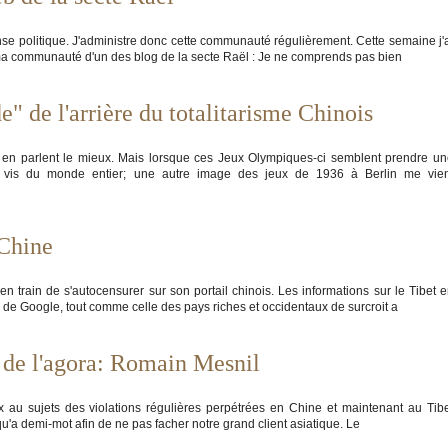
nse politique. J'administre donc cette communauté régulièrement. Cette semaine j'
 ma communauté d'un des blog de la secte Raël : Je ne comprends pas bien
" de l'arrière du totalitarisme Chinois
ui en parlent le mieux. Mais lorsque ces Jeux Olympiques-ci semblent prendre u
à vis du monde entier; une autre image des jeux de 1936 à Berlin me vien
 Chine
en train de s'autocensurer sur son portail chinois. Les informations sur le Tibet 
 de Google, tout comme celle des pays riches et occidentaux de surcroit a
r de l'agora: Romain Mesnil
aux au sujets des violations régulières perpétrées en Chine et maintenant au Tib
qu'a demi-mot afin de ne pas facher notre grand client asiatique. Le