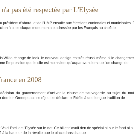
 n'a pas été respectée par L'Elysée
u président d'abord, et de l'UMP ensuite aux élections cantonales et municipales. 
 réaction à cette claque monumentale adressée par les Français au chef de
is Wikio change de look. le nouveau design est très réussi même si le changeme
même l'impression que le site est moins lent qu'auparavant lorsque l'on change de
France en 2008
la décision du gouvernement d'activer la clause de sauvegarde au sujet du ma
ernier. Greenpeace se réjouit et déclare: « Fidèle à une longue tradition de
 Voici l'oeil de l'Elysée sur le net. Ce billet n'avait rien de spécial ni sur le fond ni s
sif, à la hauteur de la révolte que je place dans chaque