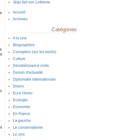
Jégo fait son Lefebvre
Accueil
-
ai
Archives
Catégories
A la une
Blogosphère
ne
Corruption (sur les bords)
t
Culture
Désobéissance civile
Dessin d'actualité
Diplomatie internationale
Divers
en
Ecce Homo
Ecologie
Economie
En France
La gauche
et
Le conservatisme
Le zinc