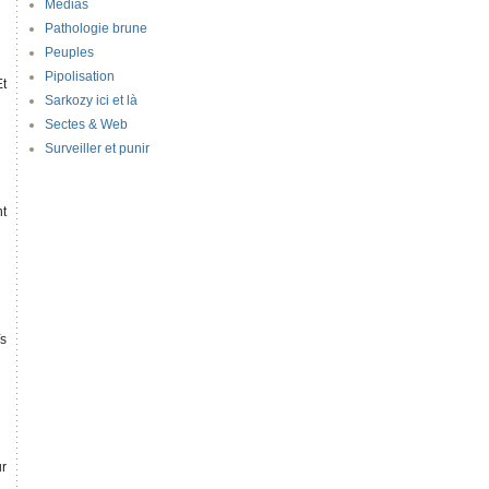
Médias
Pathologie brune
Peuples
Pipolisation
Et
Sarkozy ici et là
Sectes & Web
Surveiller et punir
nt
ïs
ur