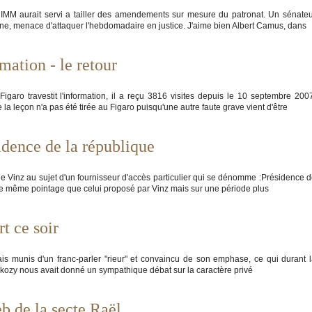
IMM aurait servi a tailler des amendements sur mesure du patronat. Un sénate
anne, menace d'attaquer l'hebdomadaire en justice. J'aime bien Albert Camus, dans
rmation - le retour
Figaro travestit l'information, il a reçu 3816 visites depuis le 10 septembre 200
a leçon n'a pas été tirée au Figaro puisqu'une autre faute grave vient d'être
idence de la république
ue Vinz au sujet d'un fournisseur d'accès particulier qui se dénomme :Présidence 
ait le même pointage que celui proposé par Vinz mais sur une période plus
t ce soir
ais munis d'un franc-parler "rieur" et convaincu de son emphase, ce qui durant 
arkozy nous avait donné un sympathique débat sur la caractère privé
b de la secte Raël