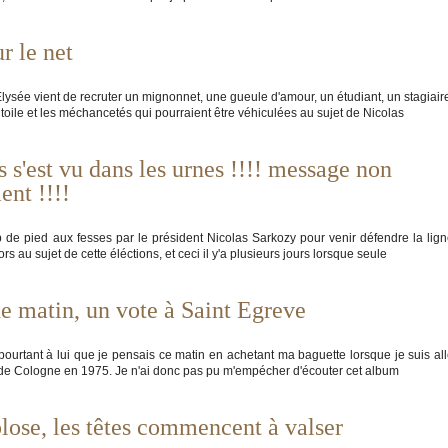
ur le net
sée vient de recruter un mignonnet, une gueule d'amour, un étudiant, un stagiair
 toile et les méchancetés qui pourraient être véhiculées au sujet de Nicolas
 s'est vu dans les urnes !!!! message non
nt !!!!
p de pied aux fesses par le président Nicolas Sarkozy pour venir défendre la lig
s au sujet de cette éléctions, et ceci il y'a plusieurs jours lorsque seule
he matin, un vote à Saint Egreve
 pourtant à lui que je pensais ce matin en achetant ma baguette lorsque je suis al
ert de Cologne en 1975. Je n'ai donc pas pu m'empécher d'écouter cet album
lose, les têtes commencent à valser