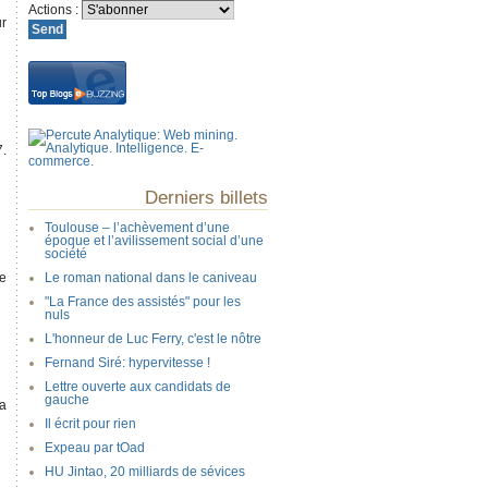
Actions
:
ur
7.
Derniers billets
Toulouse – l’achèvement d’une
époque et l’avilissement social d’une
société
de
Le roman national dans le caniveau
"La France des assistés" pour les
nuls
L'honneur de Luc Ferry, c'est le nôtre
Fernand Siré: hypervitesse !
Lettre ouverte aux candidats de
gauche
la
Il écrit pour rien
Expeau par tOad
HU Jintao, 20 milliards de sévices