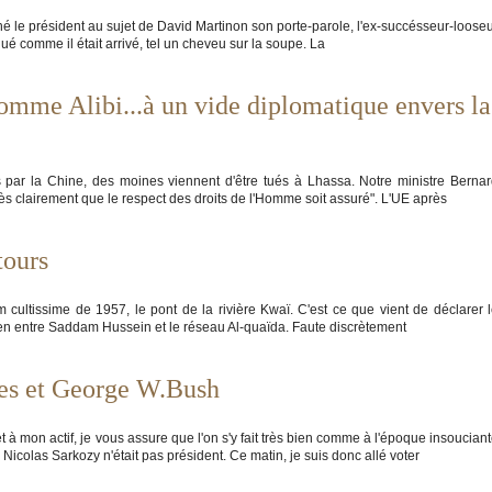
laché le président au sujet de David Martinon son porte-parole, l'ex-succésseur-loose
é comme il était arrivé, tel un cheveu sur la soupe. La
comme Alibi...à un vide diplomatique envers la
 par la Chine, des moines viennent d'être tués à Lhassa. Notre ministre Berna
 clairement que le respect des droits de l'Homme soit assuré". L'UE après
tours
m cultissime de 1957, le pont de la rivière Kwaï. C'est ce que vient de déclarer 
en entre Saddam Hussein et le réseau Al-quaïda. Faute discrètement
nes et George W.Bush
 à mon actif, je vous assure que l'on s'y fait très bien comme à l'époque insoucian
Nicolas Sarkozy n'était pas président. Ce matin, je suis donc allé voter