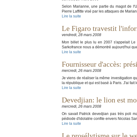
Selon Marianne, une partie du magot de l'U
Pierre Laffitte visé par les attaques de Mari
Lire la suite
Le Figaro travestit l'info
vendredi, 28 mars 2008
Mon billet le plus lu en 2007 s'appelait Le 
Sarkofrance nous a démontré aujourd'hui que l
Lire la suite
Fournisseur d'accès: prés
mercredi, 26 mars 2008
Je viens de réaliser la même investigation q
la république et qui est basé à Paris. J'ai f
Lire la suite
Devedjian: le lion est mor
mercredi, 26 mars 2008
On savait Patrick devedjian pas très poli m
pédiode d'idolatrie confite envers Nicolas S
Lire la suite
Le prosélytisme sur le we