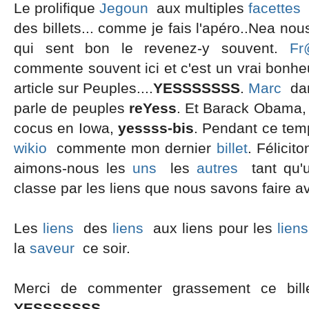
Le prolifique
Jegoun
aux multiples
facettes
des billets... comme je fais l'apéro..Nea nous 
qui sent bon le revenez-y souvent.
Fr
commente souvent ici et c'est un vrai bonheu
article sur Peuples....
YESSSSSSS
.
Marc
dan
parle de peuples
reYess
. Et Barack Obama, 
cocus en Iowa,
yessss-bis
. Pendant ce tem
wikio
commente mon dernier
billet
. Félicit
aimons-nous les
uns
les
autres
tant qu'
classe par les liens que nous savons faire av
Les
liens
des
liens
aux liens pour les
liens
la
saveur
ce soir.
Merci de commenter grassement ce bille
YESSSSSSS