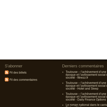
S'abonner
Derniers commentaires
Toulouse – l’achèvement d’une
Fil des billets
époque et l’avilissement social
société - fitnezz.fr
Fil des commentaires
Toulouse – l’achèvement d’une
époque et l’avilissement social
société - Hotel and Sleep
Toulouse – l’achèvement d’une
époque et l’avilissement social
société - Daily Finance Options
Le roman national dans le cani