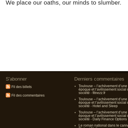
We place our oaths, our minds to slumber.
S'abonner
Derniers commentaires
Toulouse – l’achèvement d’une
Fil des billets
époque et l’avilissement social
société - fitnezz.fr
Fil des commentaires
Toulouse – l’achèvement d’une
époque et l’avilissement social
société - Hotel and Sleep
Toulouse – l’achèvement d’une
époque et l’avilissement social
société - Daily Finance Options
Le roman national dans le cani