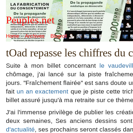
Peuples.net
Home
Archives
Blogroll
tOad repasse les chiffres du
Suite à mon billet concernant
le vaudevi
chômage, j'ai lancé sur la piste fraîcheme
jours. "Fraîchement flairée" est sans doute u
fait
un an exactement
que je piste cette tric
billet assuré jusqu'à ma retraite sur ce thème
J'ai l'immense privilège de publier les créa
deux semaines, Ses anciens dessins son
d'actualité
, ses prochains seront classés da