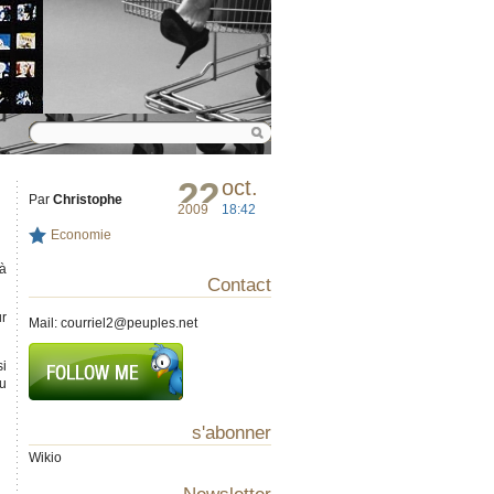
22
oct.
Par
Christophe
2009
18:42
Economie
là
Contact
ur
Mail:
courriel2@peuples.net
si
ou
s'abonner
Wikio