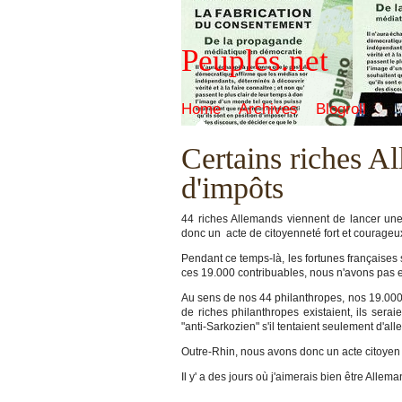
Peuples.net
Home
Archives
Blogroll
Certains riches A
d'impôts
44 riches Allemands viennent de lancer une 
donc un acte de citoyenneté fort et courageux
Pendant ce temps-là, les fortunes françaises s
ces 19.000 contribuables, nous n'avons pas en
Au sens de nos 44 philanthropes, nos 19.000 fr
de riches philanthropes existaient, ils se
"anti-Sarkozien" s'il tentaient seulement d'all
Outre-Rhin, nous avons donc un acte citoyen c
Il y' a des jours où j'aimerais bien être Allema