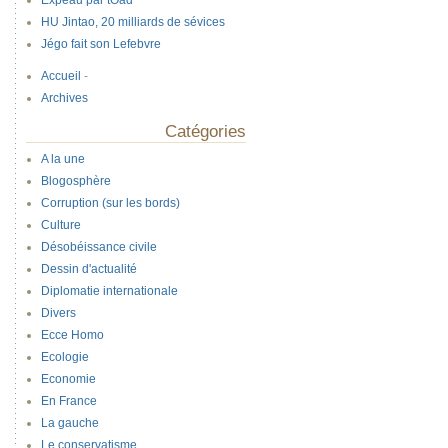
Expeau par tOad
HU Jintao, 20 milliards de sévices
Jégo fait son Lefebvre
Accueil
-
Archives
Catégories
A la une
Blogosphère
Corruption (sur les bords)
Culture
Désobéissance civile
Dessin d'actualité
Diplomatie internationale
Divers
Ecce Homo
Ecologie
Economie
En France
La gauche
Le conservatisme