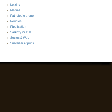
Le zinc
Médias
Pathologie brune
Peuples
Pipolisation
Sarkozy ici et là
Sectes & Web
Surveiller et punir