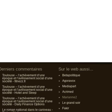
Derniers commentaires
Sur le web aussi...
Toulouse – l’achèvement d’une
Betapolitique
époque et l’avilissement social d’une
Agoravox
société - fitnezz.fr
Mediapart
Toulouse – l’achèvement d’une
époque et l’avilissement social d’une
Acrimed
société - Hotel and Sleep
Marianne2
Toulouse – l’achèvement d’une
époque et l’avilissement social d’une
Le grand soir
société - Daily Finance Options
Fakir
Le roman national dans le caniveau -