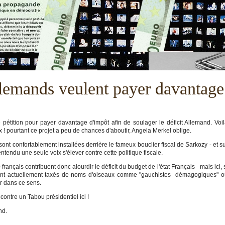
llemands veulent payer davantage
pétition pour payer davantage d'impôt afin de soulager le déficit Allemand. Voi
 ! pourtant ce projet a peu de chances d'aboutir, Angela Merkel oblige.
ont confortablement installées derrière le fameux bouclier fiscal de Sarkozy - et s
tendu une seule voix s'élever contre cette politique fiscale.
ançais contribuent donc alourdir le déficit du budget de l'état Français - mais ici, 
raient actuellement taxés de noms d'oiseaux comme "gauchistes démagogiques" 
er dans ce sens.
ontre un Tabou présidentiel ici !
nd.