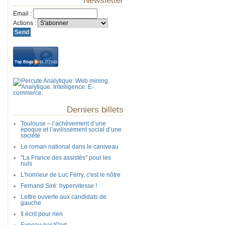
Newsletter
Email
:
Actions
:
Derniers billets
Toulouse – l’achèvement d’une
époque et l’avilissement social d’une
société
Le roman national dans le caniveau
"La France des assistés" pour les
nuls
L'honneur de Luc Ferry, c'est le nôtre
Fernand Siré: hypervitesse !
Lettre ouverte aux candidats de
gauche
Il écrit pour rien