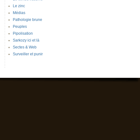
Le zinc
Médias
Pathologie brune
Peuples
Pipolisation
Sarkozy ici et là
Sectes & Web
Surveiller et punir