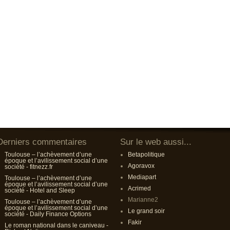
Derniers commentaires
Sur le web aussi...
Toulouse – l’achèvement d’une
Betapolitique
époque et l’avilissement social d’une
Agoravox
société - fitnezz.fr
Mediapart
Toulouse – l’achèvement d’une
époque et l’avilissement social d’une
Acrimed
société - Hotel and Sleep
Marianne2
Toulouse – l’achèvement d’une
époque et l’avilissement social d’une
Le grand soir
société - Daily Finance Options
Fakir
Le roman national dans le caniveau -