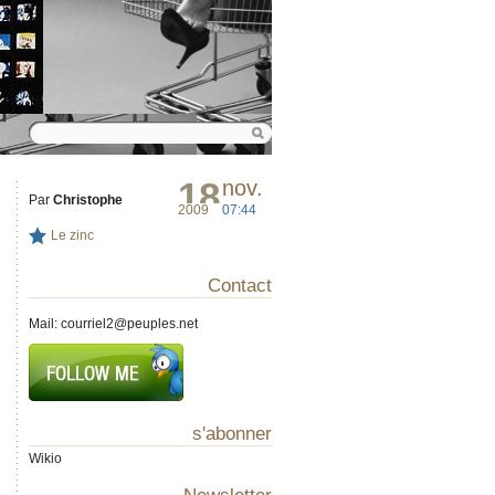
18
nov.
Par
Christophe
2009
07:44
Le zinc
Contact
Mail:
courriel2@peuples.net
s'abonner
Wikio