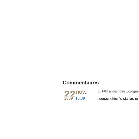
Commentaires
22
nov.
♺ @fgranger: Ces politiques
2009
15:39
noecendrier's status o