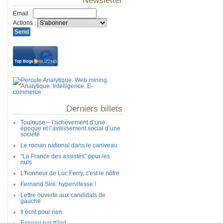
Newsletter
Email
:
Actions
:
Derniers billets
Toulouse – l’achèvement d’une
époque et l’avilissement social d’une
société
Le roman national dans le caniveau
"La France des assistés" pour les
nuls
L'honneur de Luc Ferry, c'est le nôtre
Fernand Siré: hypervitesse !
Lettre ouverte aux candidats de
gauche
Il écrit pour rien