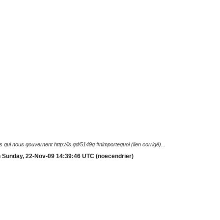
 qui nous gouvernent http://is.gd/5149q #nimportequoi (lien corrigé)...
n Sunday, 22-Nov-09 14:39:46 UTC (noecendrier)