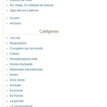
Expeau par tOad
HU Jintao, 20 milliards de sévices
Jégo fait son Lefebvre
Accueil
-
Archives
Catégories
A la une
Blogosphère
Corruption (sur les bords)
Culture
Désobéissance civile
Dessin d'actualité
Diplomatie internationale
Divers
Ecce Homo
Ecologie
Economie
En France
La gauche
Le conservatisme