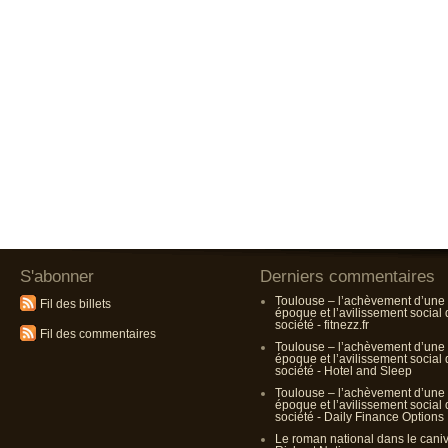
S'abonner
Derniers commentaires
Toulouse – l’achèvement d’une
Fil des billets
époque et l’avilissement social
société - fitnezz.fr
Fil des commentaires
Toulouse – l’achèvement d’une
époque et l’avilissement social
société - Hotel and Sleep
Toulouse – l’achèvement d’une
époque et l’avilissement social
société - Daily Finance Options
Le roman national dans le cani