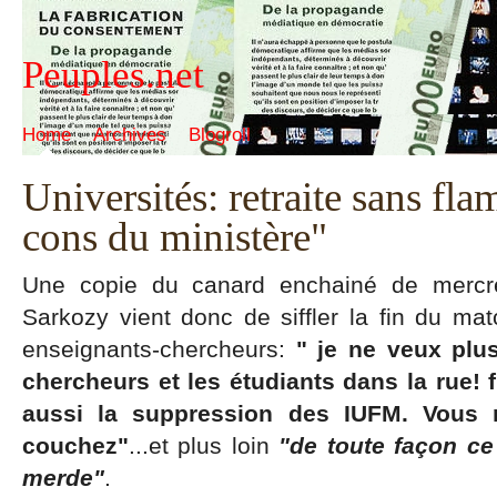
Peuples.net
Home
Archives
Blogroll
Universités: retraite sans fl
cons du ministère"
Une copie du canard enchainé de mercr
Sarkozy vient donc de siffler la fin du ma
enseignants-chercheurs:
" je ne veux plus
chercheurs et les étudiants dans la rue! fi
aussi la suppression des IUFM. Vous 
couchez"
...et plus loin
"de toute façon ce
merde"
.