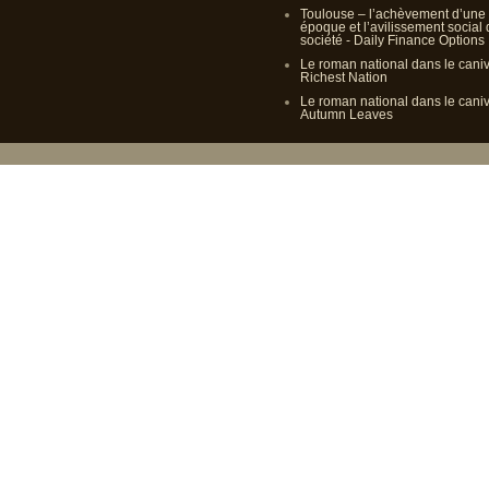
Toulouse – l’achèvement d’une
époque et l’avilissement social
société - Daily Finance Options
Le roman national dans le cani
Richest Nation
Le roman national dans le cani
Autumn Leaves
Propulsé p