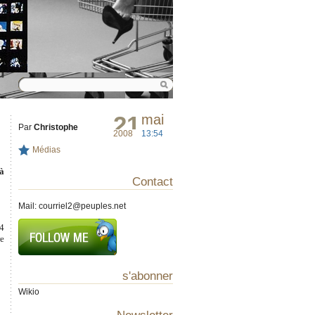
21
mai
Par
Christophe
2008
13:54
Médias
 à
Contact
Mail:
courriel2@peuples.net
24
re
s'abonner
Wikio