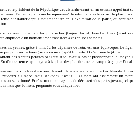
ent et le président de la République depuis maintenant un an est sans appel tant s
vorisées. J'entends par "couche répressive" le retour aux valeurs sur le plan Fisca
tente d'instaurer depuis maintenant un an. L'exaltation de la patrie, du sentime
tion.
s et variées concernant les plus riches (Paquet Fiscal, bouclier Fiscal) sont sa
t été amputées d'un montant important liées à ces coupes sombres.
asses moyennes, grâce à l'impôt, les dépenses de l'état est sans équivoque. Le figa
mpôt pour ses lecteurs (peu nombreux) qu'il lui reste. Et c'est bien légitime.
ontant des recettes perdues par l'état si tel avait le cas et préciser par quel moyen 
. En d'autres termes qui payera à la place des plus fortuné le manque à gagner Fiscal
ésident ont soudain disparues, faisant place à une dialectique très libérale. Il n'e
"Fraudeurs à l'impôt" mais "d'évadés Fiscaux". Les mots ont assurément un aven
dans un sens donné. Et c'est toujours magique de découvrir des petits joyaux, tel q
n nom mais que l'on sent prégnante sous chaque mot.