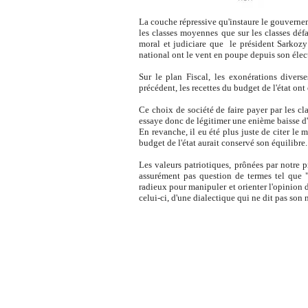
La couche répressive qu'instaure le gouvernem
les classes moyennes que sur les classes défa
moral et judiciare que le président Sarkozy 
national ont le vent en poupe depuis son élec
Sur le plan Fiscal, les exonérations diverse
précédent, les recettes du budget de l'état on
Ce choix de société de faire payer par les cl
essaye donc de légitimer une enième baisse d'i
En revanche, il eu été plus juste de citer le m
budget de l'état aurait conservé son équilibre
Les valeurs patriotiques, prônées par notre pr
assurément pas question de termes tel que 
radieux pour manipuler et orienter l'opinion 
celui-ci, d'une dialectique qui ne dit pas so