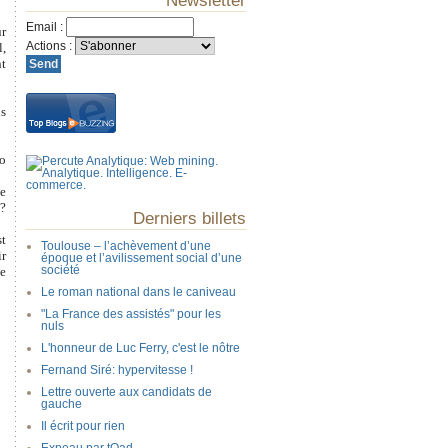
Newsletter
Email
:
ur
Actions
:
l,
nt
ns
ro
le
 ?
Derniers billets
st
Toulouse – l’achèvement d’une
ir
époque et l’avilissement social d’une
société
ue
Le roman national dans le caniveau
"La France des assistés" pour les
nuls
L'honneur de Luc Ferry, c'est le nôtre
Fernand Siré: hypervitesse !
Lettre ouverte aux candidats de
gauche
Il écrit pour rien