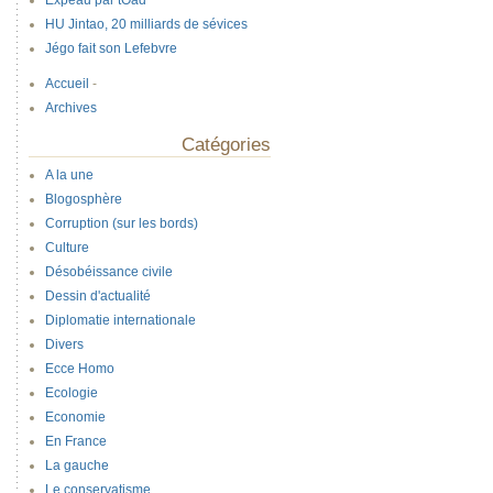
Expeau par tOad
HU Jintao, 20 milliards de sévices
Jégo fait son Lefebvre
Accueil
-
Archives
Catégories
A la une
Blogosphère
Corruption (sur les bords)
Culture
Désobéissance civile
Dessin d'actualité
Diplomatie internationale
Divers
Ecce Homo
Ecologie
Economie
En France
La gauche
Le conservatisme