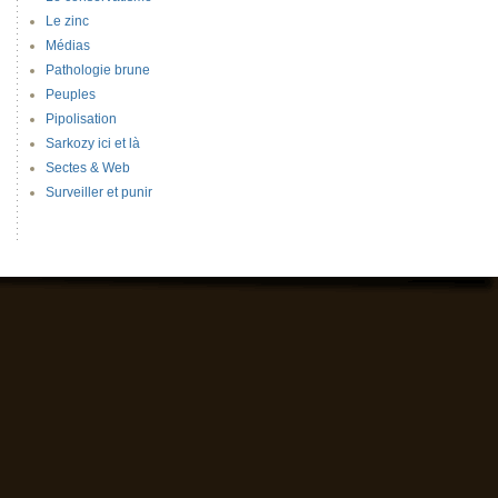
Le zinc
Médias
Pathologie brune
Peuples
Pipolisation
Sarkozy ici et là
Sectes & Web
Surveiller et punir