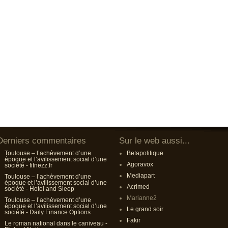
Derniers commentaires
Sur le web aussi...
Toulouse – l’achèvement d’une
Betapolitique
époque et l’avilissement social d’une
Agoravox
société - fitnezz.fr
Mediapart
Toulouse – l’achèvement d’une
époque et l’avilissement social d’une
Acrimed
société - Hotel and Sleep
Marianne2
Toulouse – l’achèvement d’une
époque et l’avilissement social d’une
Le grand soir
société - Daily Finance Options
Fakir
Le roman national dans le caniveau -