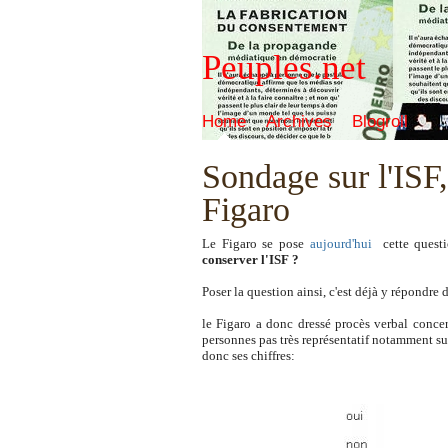
Peuples.net
Home
Archives
Blogroll
Sondage sur l'ISF
Figaro
Le Figaro se pose
aujourd'hui
cette quest
conserver l'ISF ?
Poser la question ainsi, c'est déjà y répondre
le Figaro a donc dressé procès verbal concer
personnes pas très représentatif notamment su
donc ses chiffres: