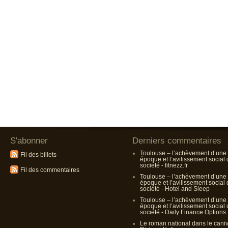
S'abonner
Derniers commentaires
Toulouse – l’achèvement d’une
Fil des billets
époque et l’avilissement social
société - fitnezz.fr
Fil des commentaires
Toulouse – l’achèvement d’une
époque et l’avilissement social
société - Hotel and Sleep
Toulouse – l’achèvement d’une
époque et l’avilissement social
société - Daily Finance Options
Le roman national dans le cani