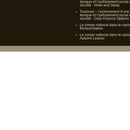
époque et l’avilissement social
société - Hotel and Sleep
Toulouse – l’achèvement d’une
époque et l’avilissement social
société - Daily Finance Options
Le roman national dans le cani
Richest Nation
Le roman national dans le cani
Autumn Leaves
Propulsé p