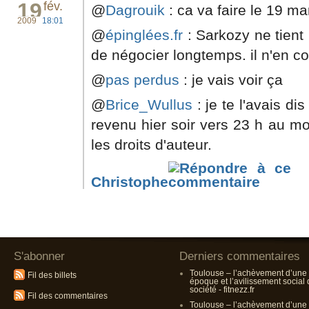
19
fév.
@
Dagrouik
: ca va faire le 19 ma
2009
18:01
@
épinglées.fr
: Sarkozy ne tient 
de négocier longtemps. il n'en co
@
pas perdus
: je vais voir ça
@
Brice_Wullus
: je te l'avais dis
revenu hier soir vers 23 h au mo
les droits d'auteur.
Christophe
S'abonner
Derniers commentaires
Toulouse – l’achèvement d’une
Fil des billets
époque et l’avilissement social
société - fitnezz.fr
Fil des commentaires
Toulouse – l’achèvement d’une