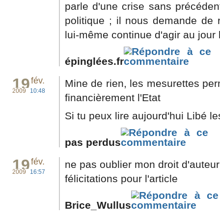
parle d'une crise sans précéden
politique ; il nous demande de r
lui-même continue d'agir au jour l
épinglées.fr
19
fév.
Mine de rien, les mesurettes perm
2009
10:48
financièrement l'Etat
Si tu peux lire aujourd'hui Libé l
pas perdus
19
fév.
ne pas oublier mon droit d'auteur 
2009
16:57
félicitations pour l'article
Brice_Wullus