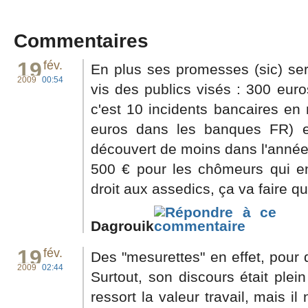
Commentaires
19
fév.
En plus ses promesses (sic) ser
2009
00:54
vis des publics visés : 300 euro
c'est 10 incidents bancaires e
euros dans les banques FR) e
découvert de moins dans l'année
500 € pour les chômeurs qui en
droit aux assedics, ça va faire qu
Dagrouik
19
fév.
Des "mesurettes" en effet, pour 
2009
02:44
Surtout, son discours était plein
ressort la valeur travail, mais il