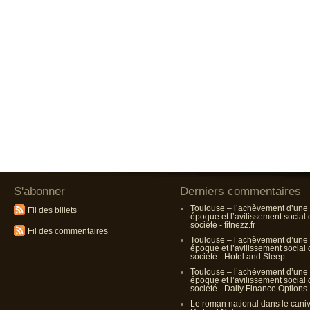
S'abonner
Derniers commentaires
Toulouse – l’achèvement d’une
Fil des billets
époque et l’avilissement social
société - fitnezz.fr
Fil des commentaires
Toulouse – l’achèvement d’une
époque et l’avilissement social
société - Hotel and Sleep
Toulouse – l’achèvement d’une
époque et l’avilissement social
société - Daily Finance Options
Le roman national dans le cani