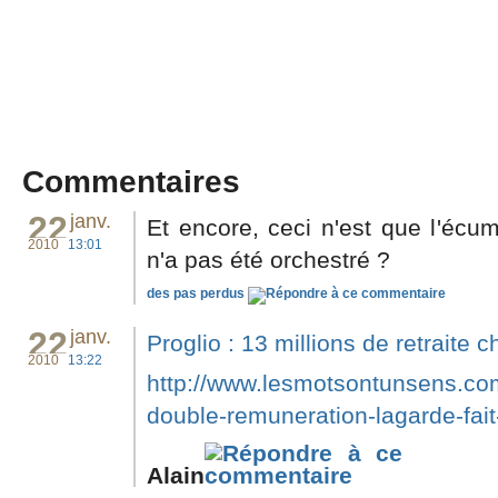
Commentaires
22
janv.
Et encore, ceci n'est que l'écu
2010
13:01
n'a pas été orchestré ?
des pas perdus
22
janv.
Proglio : 13 millions de retraite 
2010
13:22
http://www.lesmotsontunsens.com
double-remuneration-lagarde-fait
Alain