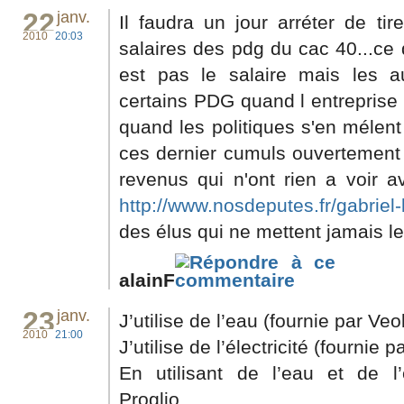
22
janv.
Il faudra un jour arréter de ti
2010
20:03
salaires des pdg du cac 40...ce
est pas le salaire mais les 
certains PDG quand l entreprise p
quand les politiques s'en mélent
ces dernier cumuls ouvertement
revenus qui n'ont rien a voir 
http://www.nosdeputes.fr/gabriel-b
des élus qui ne mettent jamais l
alainF
23
janv.
J’utilise de l’eau (fournie par Veol
2010
21:00
J’utilise de l’électricité (fournie 
En utilisant de l’eau et de l’él
Proglio.