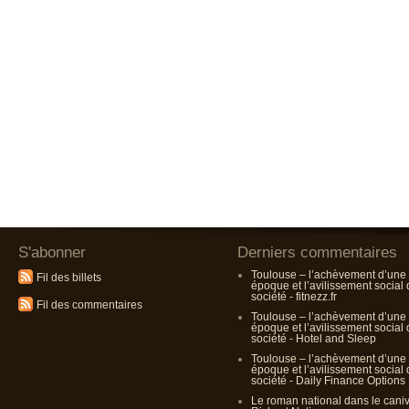
S'abonner
Derniers commentaires
Toulouse – l’achèvement d’une
Fil des billets
époque et l’avilissement social
société - fitnezz.fr
Fil des commentaires
Toulouse – l’achèvement d’une
époque et l’avilissement social
société - Hotel and Sleep
Toulouse – l’achèvement d’une
époque et l’avilissement social
société - Daily Finance Options
Le roman national dans le cani