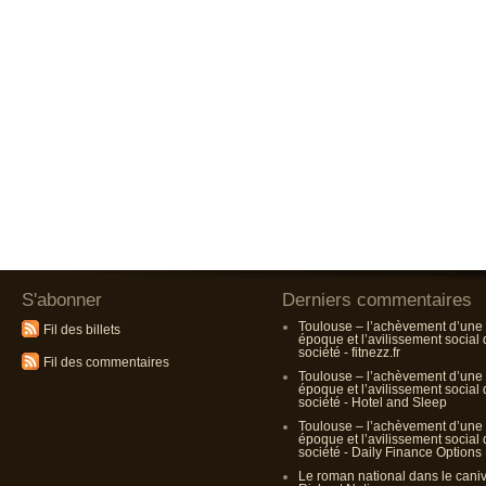
S'abonner
Derniers commentaires
Toulouse – l’achèvement d’une
Fil des billets
époque et l’avilissement social
société - fitnezz.fr
Fil des commentaires
Toulouse – l’achèvement d’une
époque et l’avilissement social
société - Hotel and Sleep
Toulouse – l’achèvement d’une
époque et l’avilissement social
société - Daily Finance Options
Le roman national dans le cani