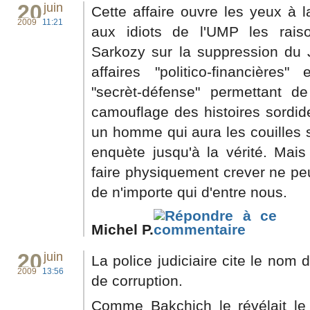
20
juin
Cette affaire ouvre les yeux à 
2009
11:21
aux idiots de l'UMP les rais
Sarkozy sur la suppression du J
affaires "politico-financières
"secrèt-défense" permettant de
camouflage des histoires sordide
un homme qui aura les couilles 
enquète jusqu'à la vérité. Mais
faire physiquement crever ne peu
de n'importe qui d'entre nous.
Michel P.
20
juin
La police judiciaire cite le nom
2009
13:56
de corruption.
Comme Bakchich le révélait le 