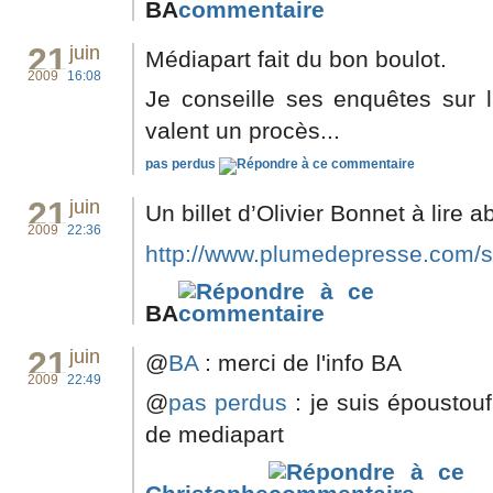
BA
21
juin
Médiapart fait du bon boulot.
2009
16:08
Je conseille ses enquêtes sur l
valent un procès...
pas perdus
21
juin
Un billet d’Olivier Bonnet à lire 
2009
22:36
http://www.plumedepresse.com/sp
BA
21
juin
@
BA
: merci de l'info BA
2009
22:49
@
pas perdus
: je suis époustou
de mediapart