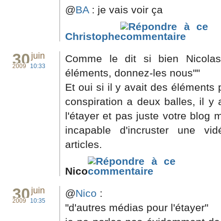
@
BA
: je vais voir ça
Christophe
30
juin
Comme le dit si bien Nicolas 
2009
10:33
éléments, donnez-les nous""
Et oui si il y avait des éléments
conspiration a deux balles, il y
l'étayer et pas juste votre blog
incapable d'incruster une vi
articles.
Nico
30
juin
@
Nico
:
2009
10:35
"d'autres médias pour l'étayer"