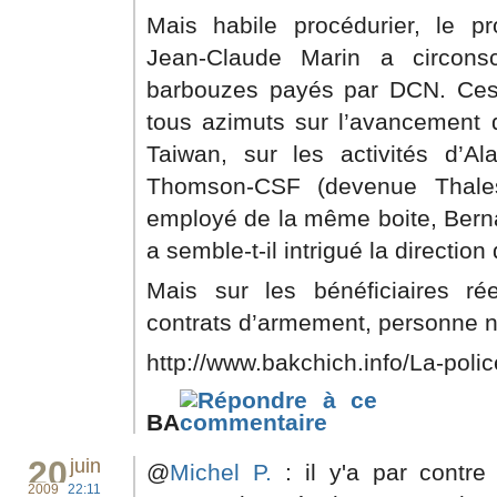
Mais habile procédurier, le p
Jean-Claude Marin a circonsc
barbouzes payés par DCN. Ces 
tous azimuts sur l’avancement 
Taiwan, sur les activités d’Al
Thomson-CSF (devenue Thale
employé de la même boite, Berna
a semble-t-il intrigué la directio
Mais sur les bénéficiaires r
contrats d’armement, personne n
http://www.bakchich.info/La-police
BA
20
juin
@
Michel P.
: il y'a par contr
2009
22:11