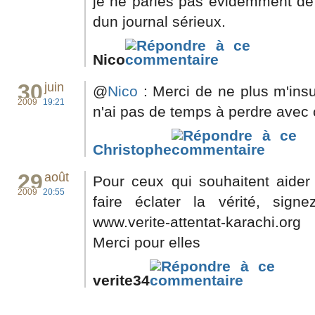
je ne parles pas évidemment de 
dun journal sérieux.
Nico
30
juin
@
Nico
: Merci de ne plus m'insul
2009
19:21
n'ai pas de temps à perdre avec c
Christophe
29
août
Pour ceux qui souhaitent aider 
2009
20:55
faire éclater la vérité, signe
www.verite-attentat-karachi.org
Merci pour elles
verite34