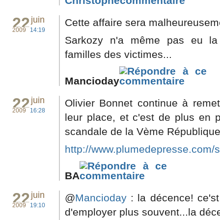
Christophe
22
juin
Cette affaire sera malheureuseme
2009
14:19
Sarkozy n'a même pas eu la 
familles des victimes...
Mancioday
22
juin
Olivier Bonnet continue à remet
2009
16:28
leur place, et c'est de plus en p
scandale de la Vème République,
http://www.plumedepresse.com/sp
BA
22
juin
@
Mancioday
: la décence! ce'st
2009
19:10
d'employer plus souvent...la déc