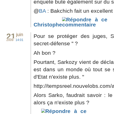
enquete bute également sur du s
@
BA
: Bakchich fait un excellent 
Christophe
21
juin
Pour se protéger des juges, Sa
2009
14:01
secret-défense " ?
Ah bon ?
Pourtant, Sarkozy vient de déclar
est dans un monde où tout se sa
d'Etat n'existe plus. "
http://tempsreel.nouvelobs.com/a
Alors Sarko, faudrait savoir : le
alors ça n'existe plus ?