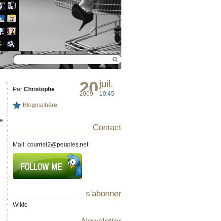
20
juil.
Par
Christophe
2009
10:45
Blogosphère
ce
Contact
Mail:
courriel2@peuples.net
s'abonner
Wikio