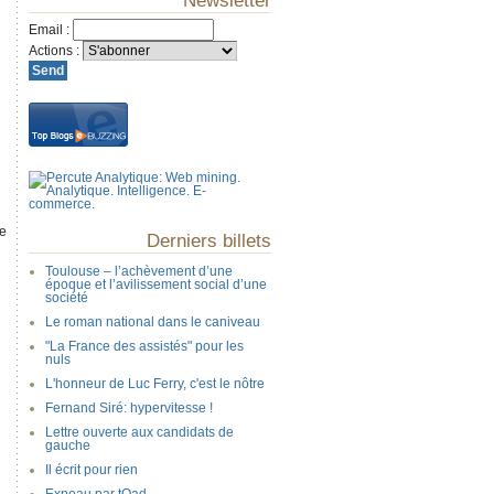
Newsletter
Email
:
Actions
:
me
Derniers billets
Toulouse – l’achèvement d’une
époque et l’avilissement social d’une
société
Le roman national dans le caniveau
"La France des assistés" pour les
nuls
L'honneur de Luc Ferry, c'est le nôtre
Fernand Siré: hypervitesse !
Lettre ouverte aux candidats de
gauche
Il écrit pour rien