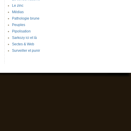
Le zinc
Médias
Pathologie brune
Peuples
Pipolisation
Sarkozy ici et là
Sectes & Web
Surveiller et punir