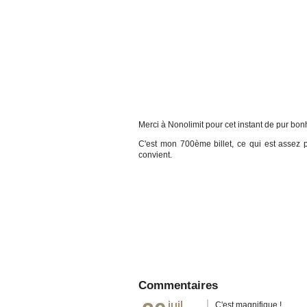
Merci à Nonolimit pour cet instant de pur bon
C'est mon 700ème billet, ce qui est assez
convient.
Commentaires
juil.
C'est magnifique !