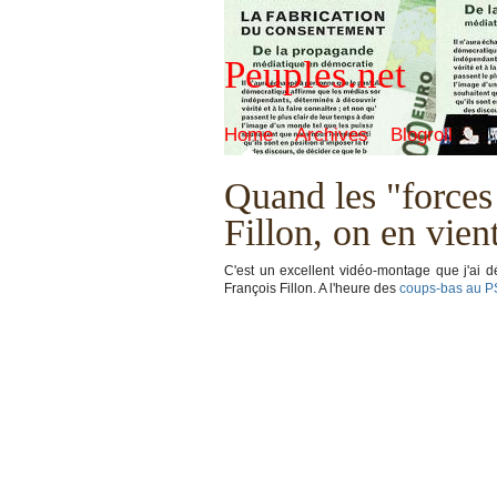
Peuples.net
Home
Archives
Blogroll
Quand les "forces 
Fillon, on en vien
C'est un excellent vidéo-montage que j'ai d
François Fillon. A l'heure des
coups-bas
au P