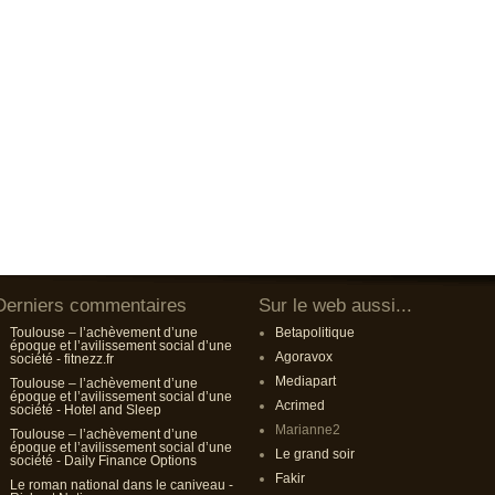
Derniers commentaires
Sur le web aussi...
Toulouse – l’achèvement d’une
Betapolitique
époque et l’avilissement social d’une
Agoravox
société - fitnezz.fr
Mediapart
Toulouse – l’achèvement d’une
époque et l’avilissement social d’une
Acrimed
société - Hotel and Sleep
Marianne2
Toulouse – l’achèvement d’une
époque et l’avilissement social d’une
Le grand soir
société - Daily Finance Options
Fakir
Le roman national dans le caniveau -