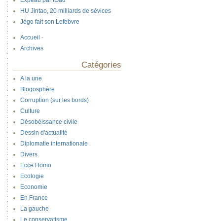
Expeau par tOad
HU Jintao, 20 milliards de sévices
Jégo fait son Lefebvre
Accueil
-
Archives
Catégories
A la une
Blogosphère
Corruption (sur les bords)
Culture
Désobéissance civile
Dessin d'actualité
Diplomatie internationale
Divers
Ecce Homo
Ecologie
Economie
En France
La gauche
Le conservatisme