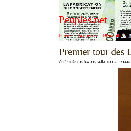
Peuples.net
Home
Archives
Blogroll
Premier tour des L
Après mûres réfléxions, voilà mon choix pour l