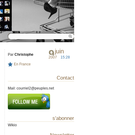
9
juin
Par
Christophe
2007
15:28
En France
Contact
Mail:
courriel2@peuples.net
s'abonner
Wikio