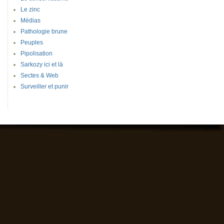
Le zinc
Médias
Pathologie brune
Peuples
Pipolisation
Sarkozy ici et là
Sectes & Web
Surveiller et punir