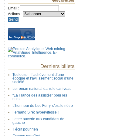
Newsletter
Email
:
Actions
:
Derniers billets
Toulouse – l’achèvement d’une
époque et l’avilissement social d’une
société
Le roman national dans le caniveau
"La France des assistés" pour les
nuls
L'honneur de Luc Ferry, c'est le nôtre
Fernand Siré: hypervitesse !
Lettre ouverte aux candidats de
gauche
Il écrit pour rien