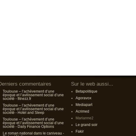
Derniers commentaires
Sur le web aussi...
Toulouse – l’achèvement d’une
Betapolitique
époque et l’avilissement social d’une
Agoravox
société - fitnezz.fr
Mediapart
Toulouse – l’achèvement d’une
époque et l’avilissement social d’une
Acrimed
société - Hotel and Sleep
Marianne2
Toulouse – l’achèvement d’une
époque et l’avilissement social d’une
Le grand soir
société - Daily Finance Options
Fakir
Le roman national dans le caniveau -