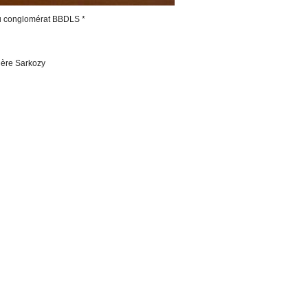
au conglomérat BBDLS *
dère Sarkozy