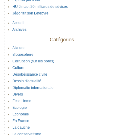
Expeau par tOad
HU Jintao, 20 milliards de sévices
Jégo fait son Lefebvre
Accueil
-
Archives
Catégories
A la une
Blogosphère
Corruption (sur les bords)
Culture
Désobéissance civile
Dessin d'actualité
Diplomatie internationale
Divers
Ecce Homo
Ecologie
Economie
En France
La gauche
Le conservatisme