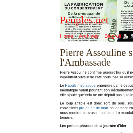
Peuples.net
Home
Archives
Blogroll
Pierre Assouline s
l'Ambassade
Pierre Assouline confirme aujourd'hui qu'il ne
impénitent buveur de café nous livre sa version
Le
Raoult
médiatique
engendré par le député
médiatique valait pourtant son déchainement
elle ajoute que"cela ne me déplait pas qu'elle 
Le loup affable est donc sorti du bois, sou
convictions
pro-peine de mort
solidement enr
nous montrer sa crasse inculture. Le mandat
temps-ci.
Les petites phrases de la journée d'hier