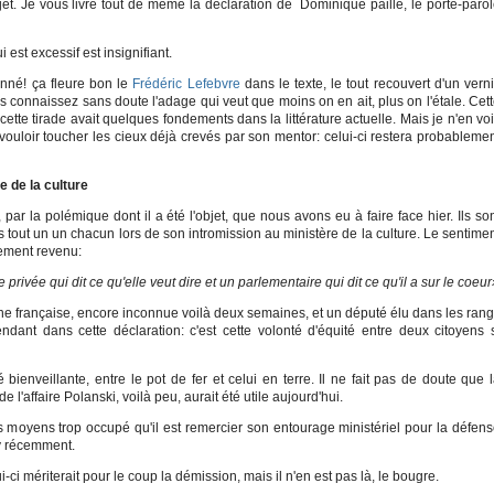
ujet. Je vous livre tout de même la déclaration de Dominique paillé, le porte-paro
est excessif est insignifiant.
onné! ça fleure bon le
Frédéric Lefebvre
dans le texte, le tout recouvert d'un vern
us connaissez sans doute l'adage qui veut que moins on en ait, plus on l'étale. Cet
cette tirade avait quelques fondements dans la littérature actuelle. Mais je n'en vo
vouloir toucher les cieux déjà crevés par son mentor: celui-ci restera probableme
e de la culture
par la polémique dont il a été l'objet, que nous avons eu à faire face hier. Ils so
rs tout un un chacun lors de son intromission au ministère de la culture. Le sentime
tement revenu:
privée qui dit ce qu'elle veut dire et un parlementaire qui dit ce qu'il a sur le coeur
ne française, encore inconnue voilà deux semaines, et un député élu dans les ran
dant dans cette déclaration: c'est cette volonté d'équité entre deux citoyens 
bienveillante, entre le pot de fer et celui en terre. Il ne fait pas de doute que 
 l'affaire Polanski, voilà peu, aurait été utile aujourd'hui.
 les moyens trop occupé qu'il est remercier son entourage ministériel pour la défen
y récemment.
ci mériterait pour le coup la démission, mais il n'en est pas là, le bougre.