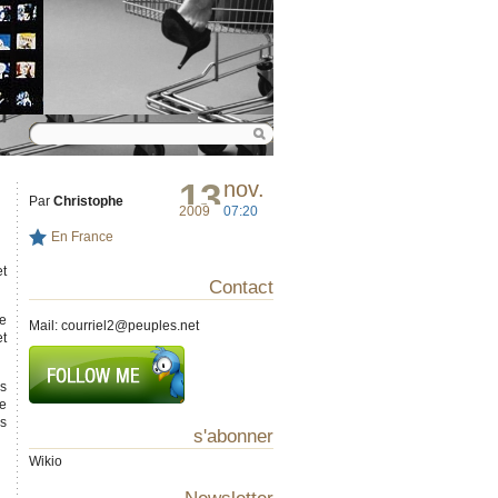
13
nov.
Par
Christophe
2009
07:20
En France
et
Contact
te
Mail:
courriel2@peuples.net
et
es
de
es
s'abonner
Wikio