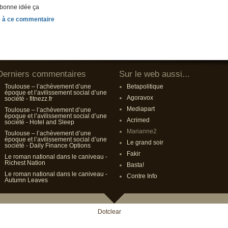
s bonne idée ça
Derniers commentaires
Sur le web aussi...
Toulouse – l’achèvement d’une
Betapolitique
époque et l’avilissement social d’une
Agoravox
société - fitnezz.fr
Mediapart
Toulouse – l’achèvement d’une
époque et l’avilissement social d’une
Acrimed
société - Hotel and Sleep
Marianne2
Toulouse – l’achèvement d’une
époque et l’avilissement social d’une
Le grand soir
société - Daily Finance Options
Fakir
Le roman national dans le caniveau -
Richest Nation
Basta!
Le roman national dans le caniveau -
Contre Info
Autumn Leaves
Propulsé par
Dotclear
- Theme Noviny