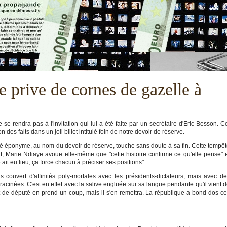
e prive de cornes de gazelle à
 se rendra pas à l'invitation qui lui a été faite par un secrétaire d'Eric Besson. C
 des faits dans un joli billet intitulé foin de notre devoir de réserve.
 éponyme, au nom du devoir de réserve, touche sans doute à sa fin. Cette tempê
, Marie Ndiaye avoue elle-même que "cette histoire confirme ce qu'elle pense" 
ait eu lieu, ça force chacun à préciser ses positions".
s couvert d'affinités poly-morfales avec les présidents-dictateurs, mais avec d
acinées. C'est en effet avec la salive engluée sur sa langue pendante qu'il vient 
 de député en prend un coup, mais il s'en remettra. La république a bond dos c