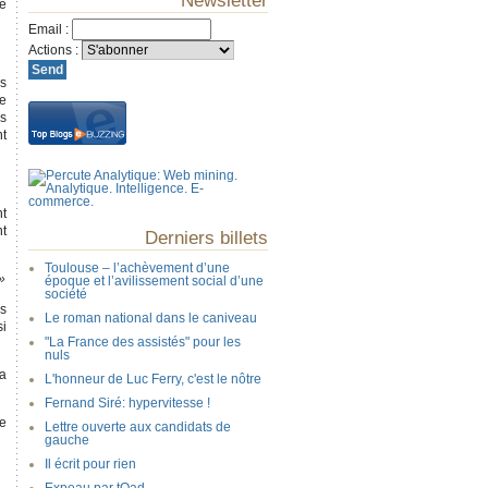
Newsletter
le
Email
:
Actions
:
is
te
is
nt
nt
nt
Derniers billets
Toulouse – l’achèvement d’une
»
époque et l’avilissement social d’une
société
gs
Le roman national dans le caniveau
si
"La France des assistés" pour les
nuls
la
L'honneur de Luc Ferry, c'est le nôtre
Fernand Siré: hypervitesse !
se
Lettre ouverte aux candidats de
gauche
Il écrit pour rien