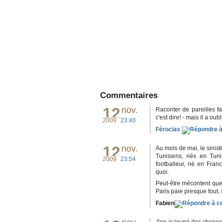
Commentaires
12
nov.
Raconter de pareilles f
c'est dire! - mais il a ou
2009
23:40
Férocias
12
nov.
Au mois de mai, le sinist
Tunisiens, nés en Tuni
2009
23:54
footballeur, né en Franc
quoi.
Peut-être mécontent que l
Paris paie presque tout, 
Fabien