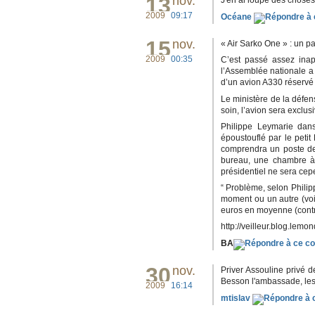
13
nov.
J'en ai loupé des choses 
2009
09:17
Océane
15
nov.
« Air Sarko One » : un pa
2009
00:35
C’est passé assez inap
l’Assemblée nationale a 
d’un avion A330 réservé
Le ministère de la défen
soin, l’avion sera exclus
Philippe Leymarie dan
époustouflé par le petit
comprendra un poste de 
bureau, une chambre à 
présidentiel ne sera cep
“ Problème, selon Philip
moment ou un autre (voir
euros en moyenne (contr
http://veilleur.blog.lemon
BA
30
nov.
Priver Assouline privé d
Besson l'ambassade, les c
2009
16:14
mtislav