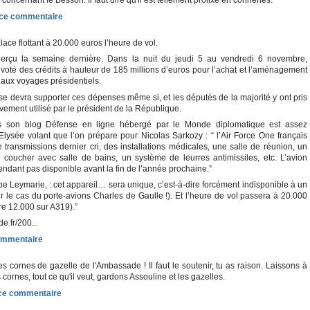
concernant le Besson. Il faut dire qu'il est tellement prolixe en conneries.
lace flottant à 20.000 euros l’heure de vol.
erçu la semaine dernière. Dans la nuit du jeudi 5 au vendredi 6 novembre,
voté des crédits à hauteur de 185 millions d’euros pour l’achat et l’aménagement
 aux voyages présidentiels.
se devra supporter ces dépenses même si, et les députés de la majorité y ont pris
ivement utilisé par le président de la République.
s son blog Défense en ligne hébergé par le Monde diplomatique est assez
 Elysée volant que l’on prépare pour Nicolas Sarkozy : “ l’Air Force One français
transmissions dernier cri, des installations médicales, une salle de réunion, un
coucher avec salle de bains, un système de leurres antimissiles, etc. L’avion
endant pas disponible avant la fin de l’année prochaine.”
pe Leymarie, : cet appareil… sera unique, c’est-à-dire forcément indisponible à un
 le cas du porte-avions Charles de Gaulle !). Et l’heure de vol passera à 20.000
e 12.000 sur A319).”
de.fr/200...
es cornes de gazelle de l'Ambassade ! Il faut le soutenir, tu as raison. Laissons à
ornes, tout ce qu'il veut, gardons Assouline et les gazelles.