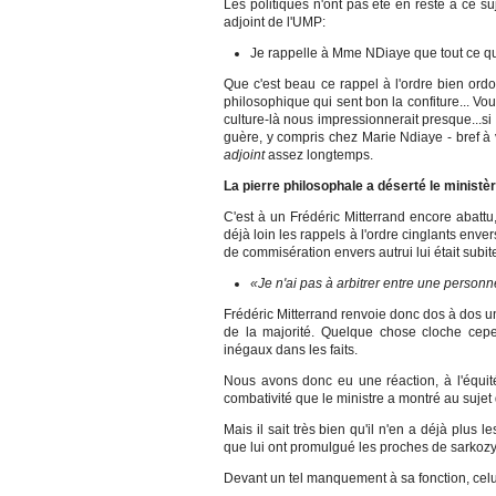
Les politiques n'ont pas été en reste à ce s
adjoint de l'UMP:
Je rappelle à Mme NDiaye que tout ce qui 
Que c'est beau ce rappel à l'ordre bien ord
philosophique qui sent bon la confiture... Vo
culture-là nous impressionnerait presque...si 
guère, y compris chez Marie Ndiaye - bref à 
adjoint
assez longtemps.
La pierre philosophale a déserté le ministèr
C'est à un Frédéric Mitterrand encore abattu, 
déjà loin les rappels à l'ordre cinglants enve
de commisération envers autrui lui était subi
«Je n'ai pas à arbitrer entre une personne 
Frédéric Mitterrand renvoie donc dos à dos u
de la majorité. Quelque chose cloche cepen
inégaux dans les faits.
Nous avons donc eu une réaction, à l'équité 
combativité que le ministre a montré au sujet de
Mais il sait très bien qu'il n'en a déjà plus
que lui ont promulgué les proches de sarkoz
Devant un tel manquement à sa fonction, celui-