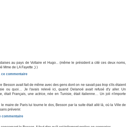
adaises au pays de Voltaire et Hugo... (même le président a cité ces deux noms,
blié Mme de LA Fayette ;) )
re Besson avait fait de même avec des gens dont on ne savait pas trop s'ils étaient
sie ou quoi… Je l'avais relevé ici, quand Delanoë avait refusé d'y aller. Un
e, était Français, une actrice, née en Tunisie, était italienne… Un joli n'importe
e maire de Paris lui tourne le dos, Besson par la suite était allé là, où la Ville de
sans prévenir.