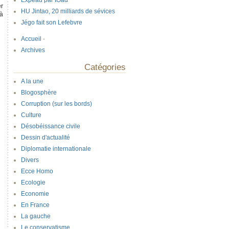
Expeau par tOad
er
HU Jintao, 20 milliards de sévices
 à
Jégo fait son Lefebvre
Accueil
-
Archives
Catégories
A la une
Blogosphère
Corruption (sur les bords)
Culture
Désobéissance civile
Dessin d'actualité
Diplomatie internationale
Divers
Ecce Homo
Ecologie
Economie
En France
La gauche
Le conservatisme