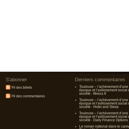
S'abonner
Derniers commentaires
Toulouse – l’achèvement d’une
Fil des billets
époque et l’avilissement social
société - fitnezz.fr
Fil des commentaires
Toulouse – l’achèvement d’une
époque et l’avilissement social
société - Hotel and Sleep
Toulouse – l’achèvement d’une
époque et l’avilissement social
société - Daily Finance Options
Le roman national dans le cani