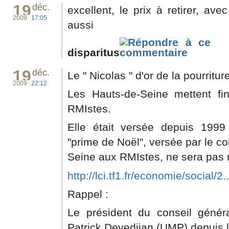
19
déc.
excellent, le prix à retirer, a
2009
17:05
aussi
disparitus
19
déc.
Le " Nicolas " d'or de la pourriture
2009
22:12
Les Hauts-de-Seine mettent f
RMIstes.
Elle était versée depuis 199
"prime de Noël", versée par le c
Seine aux RMIstes, ne sera pas 
http://lci.tf1.fr/economie/social/2..
Rappel :
Le président du conseil génér
Patrick Devedjian (UMP) depuis l