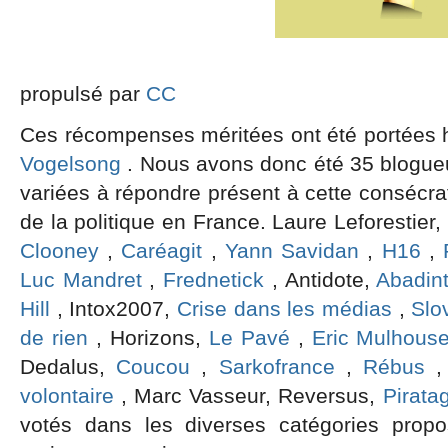
Un No-
propulsé par
CC
Ces récompenses méritées ont été portées h
Vogelsong
. Nous avons donc été 35 blogue
variées à répondre présent à cette consécr
de la politique en France. Laure Leforestier
Clooney
,
Caréagit
,
Yann Savidan
,
H16
,
Luc Mandret
,
Frednetick
, Antidote,
Abadin
Hill
, Intox2007,
Crise dans les médias
,
Slo
de rien
, Horizons,
Le Pavé
,
Eric Mulhous
Dedalus,
Coucou
,
Sarkofrance
,
Rébus
volontaire
, Marc Vasseur, Reversus,
Pirata
votés dans les diverses catégories prop