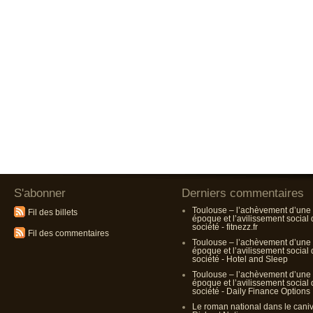
S'abonner
Derniers commentaires
Toulouse – l’achèvement d’une
Fil des billets
époque et l’avilissement social
société - fitnezz.fr
Fil des commentaires
Toulouse – l’achèvement d’une
époque et l’avilissement social
société - Hotel and Sleep
Toulouse – l’achèvement d’une
époque et l’avilissement social
société - Daily Finance Options
Le roman national dans le cani