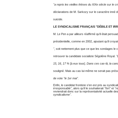
"a repris les vieilles thèses du XIX
e
siècle sur le cr
déclarations de M. Sarkozy sur le caractère inné d
suicide.
LE SYNDICALISME FRANÇAIS "DÉBILE ET I
M. Le Pen a par ailleurs réaffirmé qu'il était persu
présidentielle, comme en 2002, ajoutant qu'il croya
"
, soit nettement plus que ce que les sondages le cr
retrouver la candidate socialiste Ségolène Royal.
"
15, 16, 17 %
[à eux tous]
. Dans ces cas-là, la can
souligné. Mais au cas lui-même ne serait pas présen
de vote
"le 1er mai".
Enfin, le candidat frontiste s'en est pris au syndical
irresponsable"
, alors qu'il le souhaiterait
"fort"
et
"r
reviendrait donc sur la représentativité actuelle d
syndicalisme".