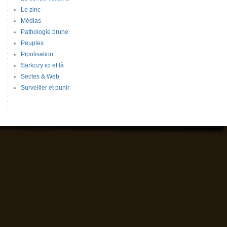
Le zinc
Médias
Pathologie brune
Peuples
Pipolisation
Sarkozy ici et là
Sectes & Web
Surveiller et punir