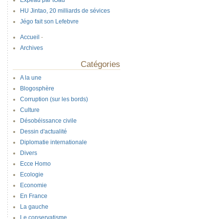
Expeau par tOad
HU Jintao, 20 milliards de sévices
Jégo fait son Lefebvre
Accueil
-
Archives
Catégories
A la une
Blogosphère
Corruption (sur les bords)
Culture
Désobéissance civile
Dessin d'actualité
Diplomatie internationale
Divers
Ecce Homo
Ecologie
Economie
En France
La gauche
Le conservatisme