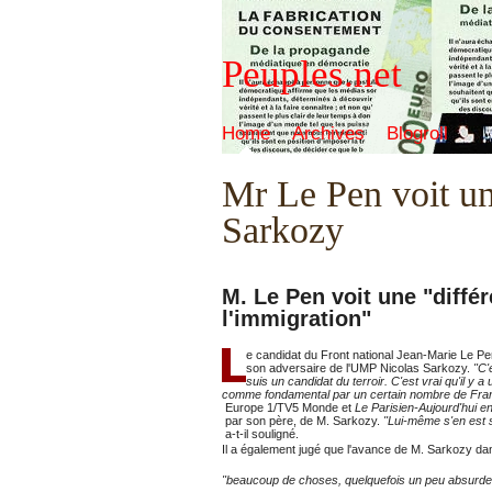
Peuples.net
Home
Archives
Blogroll
Mr Le Pen voit une
Sarkozy
M. Le Pen voit une "différ
l'immigration"
e candidat du Front national Jean-Marie Le Pen
son adversaire de l'UMP Nicolas Sarkozy.
"C'
suis un candidat du terroir. C'est vrai qu'il y 
comme fondamental par un certain nombre de Fra
Europe 1/TV5 Monde et
Le Parisien-Aujourd'hui e
par son père, de M. Sarkozy.
"Lui-même s'en est
a-t-il souligné.
Il a également jugé que l'avance de M. Sarkozy da
"beaucoup de choses, quelquefois un peu absurde