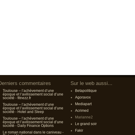
Derniers commentaires
Sur le web aussi...
Toulouse – l’achèvement d’une
Betapolitique
époque et l’avilissement social d’une
Agoravox
société - fitnezz.fr
Mediapart
Toulouse – l’achèvement d’une
époque et l’avilissement social d’une
Acrimed
société - Hotel and Sleep
Marianne2
Toulouse – l’achèvement d’une
époque et l’avilissement social d’une
Le grand soir
société - Daily Finance Options
Fakir
Le roman national dans le caniveau -