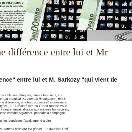
 différence entre lui et Mr
ence" entre lui et M. Sarkozy "qui vient de
 a ciblé ses attaques, dimanche 8 avril, sur
est un candidat qui vient de l'immigration, moi je
a une différence, un choix qui peut être considéré
nçais"
, a-t-il déclaré lors du Grand rendez-vous
n France
, faisait allusion aux origines hongroises,
 servi comme argument"
pendant la campagne,
ns les sondages l'avait amené à dire
s, comme celle sur les gènes"
. Le candidat UMP