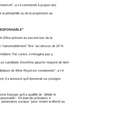
iminel-né"
, a-t-il commenté à propos des
e la pédophilie ou de la propension au
RRESPONSABLE"
adé d'être présent au second tour de la
it
"raisonnablement"
être
"au-dessus de 20 %
éditent. Par contre, il n'imagine pas y
Les candidats d'extrême gauche risquent de faire
didature de M
me
Royal est condamnée"
, a-t-il
t, il a annoncé qu'il donnerait sa consigne
isme français qu'il a qualifié de
"débile et
esponsable"
. S'il était élu président, il
es partenaires sociaux
"pour rendre la liberté au