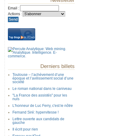
Newsletter
Email
:
Actions
:
Derniers billets
Toulouse – l’achèvement d’une
époque et l’avilissement social d’une
société
Le roman national dans le caniveau
"La France des assistés" pour les
nuls
L'honneur de Luc Ferry, c'est le nôtre
Fernand Siré: hypervitesse !
Lettre ouverte aux candidats de
gauche
Il écrit pour rien