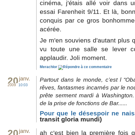
cinéma, j'étais allé voir dans u
essai Farenheit 9/11. Et là, bon
conquis par ce gros bonhomme 
acérée.
Je m'en souviens d'autant plus qu
vu toute une salle se lever
applaudir. Joli moment.
Merachlor
20
janv.
Partout dans le monde, c’est l “Ob
2009
10:03
rêves, fantasmes incarnés par le no
prête serment mardi à Washington.
de la prise de fonctions de Bar......
Pour que le désespoir ne nais
transit gloria mundi)
20
janv.
ah c'est bien la première fois 