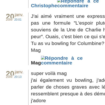
Christophe
20
janv.
J'ai aimé vraiment une expressi
2009
20:01
pas une formule "L'espoir plu
souviens de la Une de Charlie h
peur". Ouais, c'est bien ce qui s'
Tu as vu bowling for Columbine?
Mag
Mag
20
janv.
super voilà mag
2009
20:13
j'ai également vu bowling, j'
parler de choses graves avec lé
ressemblent presque à des démo
j'adore