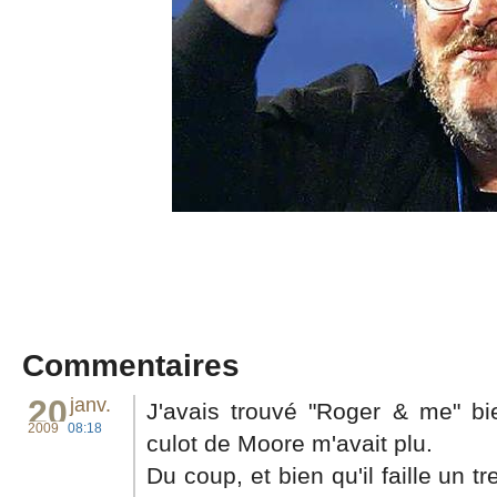
Commentaires
20
janv.
J'avais trouvé "Roger & me" bi
2009
08:18
culot de Moore m'avait plu.
Du coup, et bien qu'il faille un 