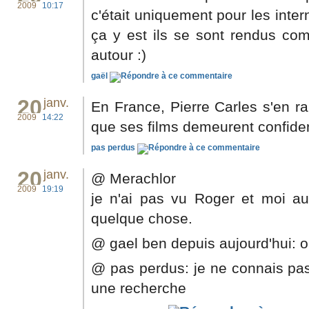
2009
10:17
c'était uniquement pour les inte
ça y est ils se sont rendus com
autour :)
gaël
20
janv.
En France, Pierre Carles s'en 
2009
14:22
que ses films demeurent confiden
pas perdus
20
janv.
@ Merachlor
2009
19:19
je n'ai pas vu Roger et moi au
quelque chose.
@ gael ben depuis aujourd'hui: ou
@ pas perdus: je ne connais pas 
une recherche