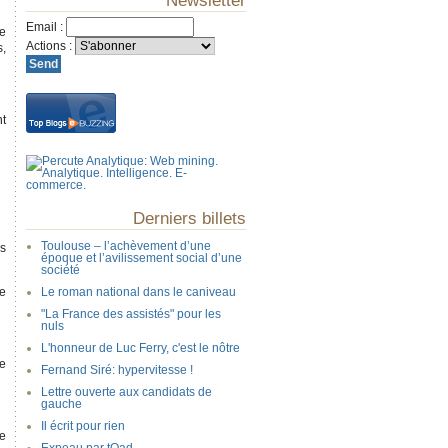
Newsletter
Email
:
le
Actions
:
s,
nt
Derniers billets
Toulouse – l’achèvement d’une
is
époque et l’avilissement social d’une
société
de
Le roman national dans le caniveau
"La France des assistés" pour les
nuls
L'honneur de Luc Ferry, c'est le nôtre
re
Fernand Siré: hypervitesse !
Lettre ouverte aux candidats de
gauche
Il écrit pour rien
ue