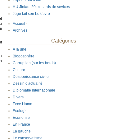
Expeau par tOad
HU Jintao, 20 milliards de sévices
Jégo fait son Lefebvre
et
du
Accueil
-
i
Archives
Catégories
st
A la une
ma
Blogosphère
en
Corruption (sur les bords)
Culture
Désobéissance civile
Dessin d'actualité
Diplomatie internationale
Divers
Ecce Homo
Ecologie
Economie
En France
La gauche
Le conservatisme