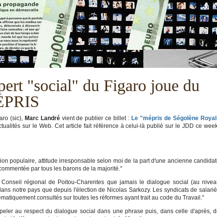
pert "social" du Figaro joue du
EPRIS
aro (sic),
Marc Landré
vient de publier ce billet :
Le "mépris de Ségolène Royal
ctualités sur le Web. Cet article fait référence à celui-là publié sur le JDD ce wee
tion populaire, attitude irresponsable selon moi de la part d'une ancienne candida
 commentée par tous les barons de la majorité."
u Conseil régional de Poitou-Charentes que jamais le dialogue social (au nive
 dans notre pays que depuis l'élection de Nicolas Sarkozy. Les syndicats de salari
ématiquement consultés sur toutes les réformes ayant trait au code du Travail."
peler au respect du dialogue social dans une phrase puis, dans celle d'après, 