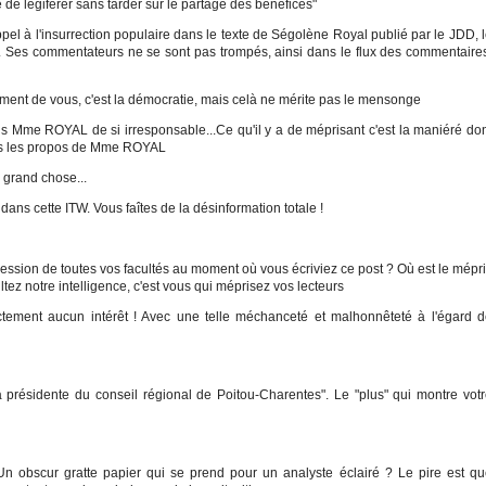
e légiférer sans tarder sur le partage des bénéfices"
ppel à l'insurrection populaire dans le texte de Ségolène Royal publié par le JDD, 
 Ses commentateurs ne se sont pas trompés, ainsi dans le flux des commentaire
ent de vous, c'est la démocratie, mais celà ne mérite pas le mensonge
is Mme ROYAL de si irresponsable...Ce qu'il y a de méprisant c'est la maniéré do
ois les propos de Mme ROYAL
 grand chose...
dans cette ITW. Vous faîtes de la désinformation totale !
ession de toutes vos facultés au moment où vous écriviez ce post ? Où est le mépr
tez notre intelligence, c'est vous qui méprisez vos lecteurs
rictement aucun intérêt ! Avec une telle méchanceté et malhonnêteté à l'égard 
la présidente du conseil régional de Poitou-Charentes". Le "plus" qui montre vot
Un obscur gratte papier qui se prend pour un analyste éclairé ? Le pire est q