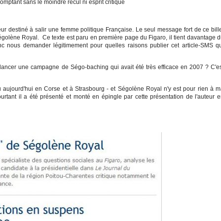
omptant sans le moindre recul ni esprit critique
neur destiné à salir une femme politique Française. Le seul message fort de ce bill
Ségolène Royal. Ce texte est paru en première page du Figaro, il tient davantage 
 nous demander légitimement pour quelles raisons publier cet article-SMS qu
re)lancer une campagne de Ségo-baching qui avait été très efficace en 2007 ? C'e
 lieu aujourd'hui en Corse et à Strasbourg - et Ségolène Royal n'y est pour rien à 
pourtant il a été présenté et monté en épingle par cette présentation de l'auteur 