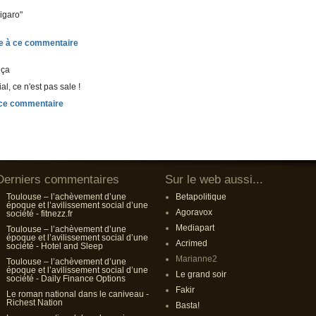
igaro"
 ça
ial, ce n'est pas sale !
Derniers commentaires
Sur le web aussi...
Toulouse – l’achèvement d’une
Betapolitique
époque et l’avilissement social d’une
Agoravox
société - fitnezz.fr
Mediapart
Toulouse – l’achèvement d’une
époque et l’avilissement social d’une
Acrimed
société - Hotel and Sleep
Marianne2
Toulouse – l’achèvement d’une
époque et l’avilissement social d’une
Le grand soir
société - Daily Finance Options
Fakir
Le roman national dans le caniveau -
Richest Nation
Basta!