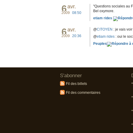
6
avr.
"Questions sociales au F
Bel oxymore.
2009
08:50
etiam rides
6
avr.
@
CITOYEN
: je vais voir
2009
20:36
@
etiam rides
: oui le soc
Peuples
S'abonner
Fil des billets
Fil des commentaires