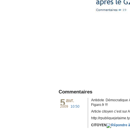
Commentaires
5
avr.
Antidote Démocratique A
Figaro.fr !!!
2009
10:50
Article citoyen c’est sur A
http://rpubliquejetaime.ty
CITOYEN