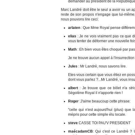
demander au président de la République d
Marc Landré doit être le seul a avoir vu un a
reste de son propos n'engage que lui-même.
nous pouvons lire ceci:
arlaten
: Que Mme Royal pense différemm
elias
: Je ne vois vraiment pas ce que d
vous tenter de déformer une nouvelle f
Math
: Eh bien vous êtes choqué par pas
Je ne trouve aucun appel à l'insurrection 
Jules
: Mr Landré, nous savons lire.
Etes-vous certain que vous étiez en poss
dont vous parlez ?...Mr Landré, vous insul
albert
: Je trouve que ce billet n'a st
Ségolène Royal il n'apporte rien !
Roger
:J'aime beaucoup cette phrase:
"celle qui n'est aujourd'hui (plus) que 
mépris pour cette simple élu locale.
steve
CASSE TOI PAU'V PRESIDENT
maécadamCB
: Qui c'est ce Landré ? 