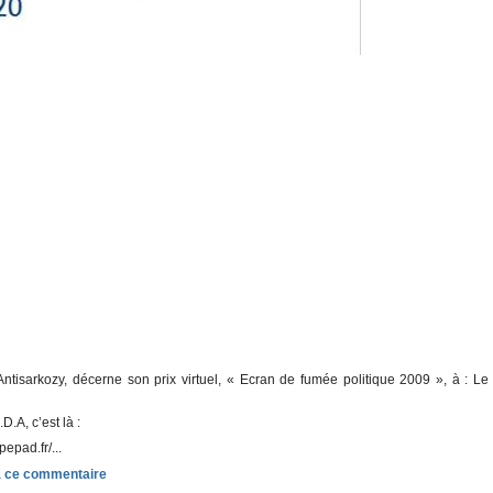
ntisarkozy, décerne son prix virtuel, « Ecran de fumée politique 2009 », à : Le
.D.A, c’est là :
pepad.fr/...