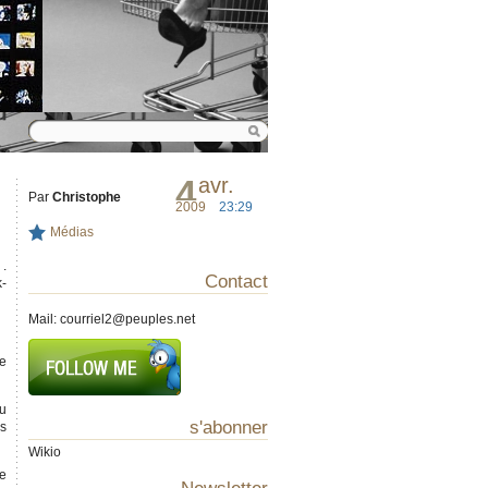
4
avr.
Par
Christophe
2009
23:29
Médias
.
Contact
k-
Mail:
courriel2@peuples.net
te
au
s'abonner
és
Wikio
de