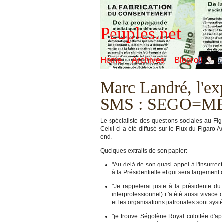
Peuples.net
Home
Archives
Blogroll
Marc Landré, l'ex
SMS : SEGO=M
Le spécialiste des questions sociales au Fig
Celui-ci a été diffusé sur le Flux du Figaro A
end.
Quelques extraits de son papier:
"Au-delà de son quasi-appel à l'insurrec
à la Présidentielle et qui sera largement
"Je rappelerai juste à la présidente d
interprofessionnel) n'a été aussi vivace
et les organisations patronales sont syst
"je trouve Ségolène Royal culottée d'ap