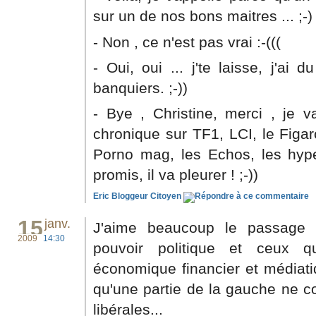
sur un de nos bons maitres ... ;-)
- Non , ce n'est pas vrai :-(((
- Oui, oui ... j'te laisse, j'ai 
banquiers. ;-))
- Bye , Christine, merci , je v
chronique sur TF1, LCI, le Figar
Porno mag, les Echos, les hype
promis, il va pleurer ! ;-))
Eric Bloggeur Citoyen
15
janv.
J'aime beaucoup le passage s
2009
14:30
pouvoir politique et ceux q
économique financier et médiatiq
qu'une partie de la gauche ne c
libérales...