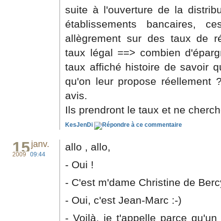
suite à l'ouverture de la distrib
établissements bancaires, c
allègrement sur des taux de r
taux légal ==> combien d'épargn
taux affiché histoire de savoir 
qu'on leur propose réellemen
avis.
Ils prendront le taux et ne cherc
KesJenDi
15
janv.
allo , allo,
2009
09:44
- Oui !
- C'est m'dame Christine de Bercy
- Oui, c'est Jean-Marc :-)
- Voilà, je t'appelle parce qu'u