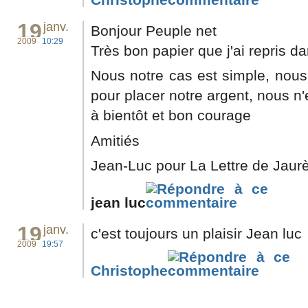
19
janv.
Bonjour Peuple net
2009
10:29
Très bon papier que j'ai repris d
Nous notre cas est simple, nou
pour placer notre argent, nous n
à bientôt et bon courage
Amitiés
Jean-Luc pour La Lettre de Jaur
jean luc
19
janv.
c'est toujours un plaisir Jean luc
2009
19:57
Christophe