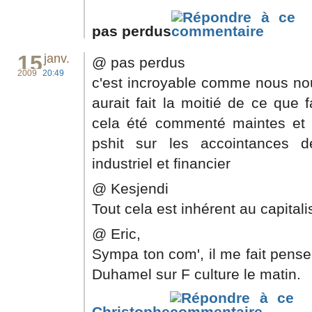
pas perdus
15
janv.
@ pas perdus
2009
20:49
c'est incroyable comme nous nou
aurait fait la moitié de ce que 
cela été commenté maintes et ma
pshit sur les accointances
industriel et financier
@ Kesjendi
Tout cela est inhérent au capitalis
@ Eric,
Sympa ton com', il me fait penser
Duhamel sur F culture le matin.
Christophe