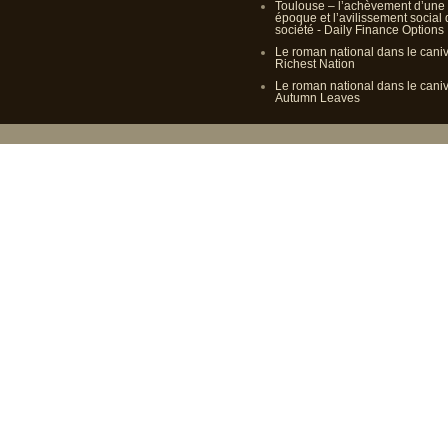
Toulouse – l’achèvement d’une
époque et l’avilissement social
société - Daily Finance Options
Le roman national dans le cani
Richest Nation
Le roman national dans le cani
Autumn Leaves
Propulsé p