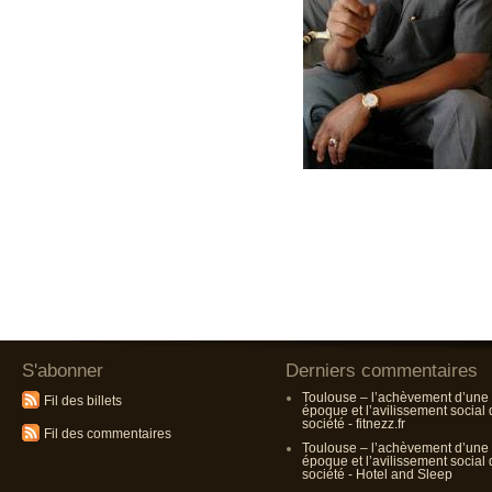
S'abonner
Derniers commentaires
Toulouse – l’achèvement d’une
Fil des billets
époque et l’avilissement social
société - fitnezz.fr
Fil des commentaires
Toulouse – l’achèvement d’une
époque et l’avilissement social
société - Hotel and Sleep