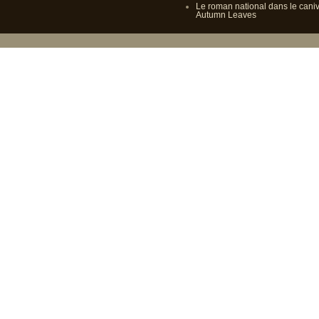
Le roman national dans le cani
Autumn Leaves
Propulsé p