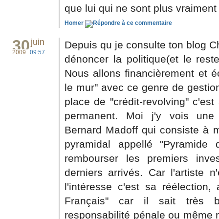
que lui qui ne sont plus vraiment 
Homer
30
juin
Depuis qu je consulte ton blog Ch
2009
09:57
dénoncer la politique(et le res
Nous allons financièrement et 
le mur" avec ce genre de gestion
place de "crédit-revolving" c'est
permanent. Moi j'y vois une
Bernard Madoff qui consiste à 
pyramidal appellé "Pyramide 
rembourser les premiers inves
derniers arrivés. Car l'artiste 
l'intéresse c'est sa réélection
Français" car il sait très 
responsabilité pénale ou même m