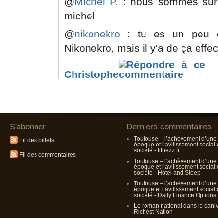
@
Michel P.
: nous sommes sur 
michel
@
nikonekro
: tu es un peu c
Nikonekro, mais il y'a de ça effe
Christophe
S'abonner
Derniers commentaires
Toulouse – l’achèvement d’une
Fil des billets
époque et l’avilissement social
société - fitnezz.fr
Fil des commentaires
Toulouse – l’achèvement d’une
époque et l’avilissement social
société - Hotel and Sleep
Toulouse – l’achèvement d’une
époque et l’avilissement social
société - Daily Finance Options
Le roman national dans le cani
Richest Nation