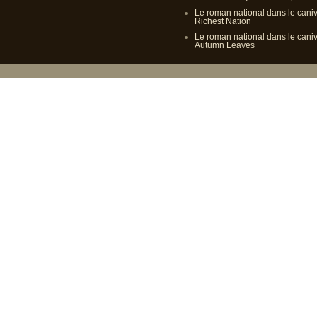
Le roman national dans le cani
Richest Nation
Le roman national dans le cani
Autumn Leaves
Propulsé p