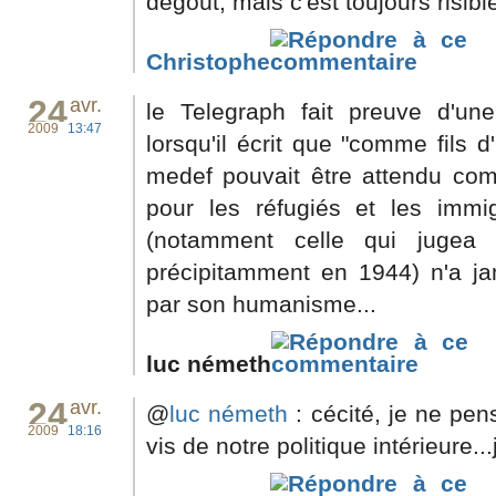
dégoût, mais c'est toujours risible
Christophe
24
avr.
le Telegraph fait preuve d'une 
2009
13:47
lorsqu'il écrit que "comme fils d
medef pouvait être attendu co
pour les réfugiés et les immig
(notamment celle qui jugea 
précipitamment en 1944) n'a jam
par son humanisme...
luc németh
24
avr.
@
luc németh
: cécité, je ne pen
2009
18:16
vis de notre politique intérieure..