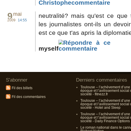
Christophe
9
mai
neutralité? mais qu'est ce que 
2009
14:55
les journalistes ont-ils un devo
est ce que t'as apris la diplomatie
myself
S'abonner
Derniers commentaires
Toulouse – l’achèvement d’une
Fil des billets
époque et l’avilissement social
société - fitnezz.fr
Fil des commentaires
Toulouse – l’achèvement d’une
époque et l’avilissement social
société - Hotel and Sleep
Toulouse – l’achèvement d’une
époque et l’avilissement social
société - Daily Finance Options
Le roman national dans le cani
Richest Nation