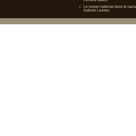
Le roman national dans le cani
Autumn Leaves
Propulsé p