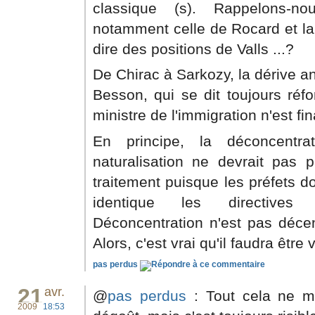
classique (s). Rappelons-no
notamment celle de Rocard et la
dire des positions de Valls ...?
De Chirac à Sarkozy, la dérive a
Besson, qui se dit toujours réf
ministre de l'immigration n'est f
En principe, la déconcentr
naturalisation ne devrait pas 
traitement puisque les préfets d
identique les directives 
Déconcentration n'est pas décentr
Alors, c'est vrai qu'il faudra être v
pas perdus
21
avr.
@
pas perdus
: Tout cela ne m
2009
18:53