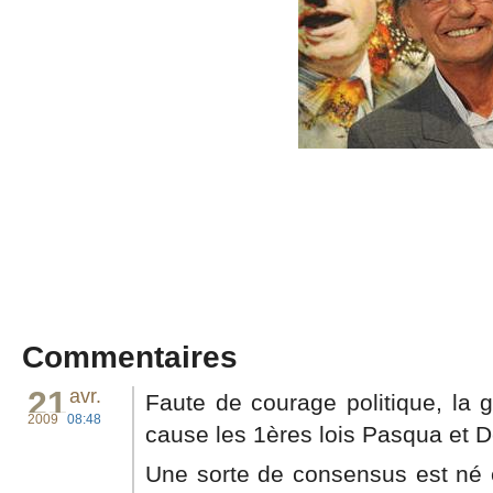
Commentaires
21
avr.
Faute de courage politique, la 
2009
08:48
cause les 1ères lois Pasqua et De
Une sorte de consensus est né e